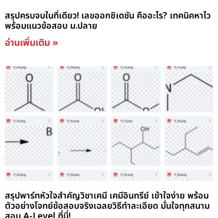
สรุปครบจบในที่เดียว! เลขออกซิเดชัน คืออะไร? เทคนิคหาไว
พร้อมแนวข้อสอบ ม.ปลาย
อ่านเพิ่มเติม »
สรุปพาร์ทหัวใจสำคัญวิชาเคมี เคมีอินทรีย์ เข้าใจง่าย พร้อม
ตัวอย่างโจทย์ข้อสอบจริงเฉลยวิธีทำละเอียด มั่นใจทุกสนาม
สอบ A-Level ที่นี่!