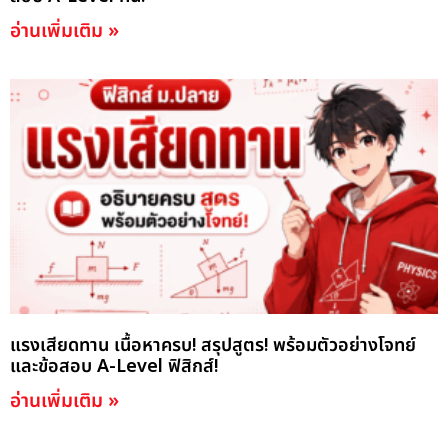
อ่านเพิ่มเติม »
แรงเสียดทาน เนื้อหาครบ! สรุปสูตร! พร้อมตัวอย่างโจทย์
และข้อสอบ A-Level ฟิสิกส์!
อ่านเพิ่มเติม »