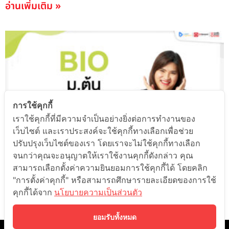
อ่านเพิ่มเติม »
การใช้คุกกี้
เราใช้คุกกี้ที่มีความจำเป็นอย่างยิ่งต่อการทำงานของ
เว็บไซต์ และเราประสงค์จะใช้คุกกี้ทางเลือกเพื่อช่วย
ปรับปรุงเว็บไซต์ของเรา โดยเราจะไม่ใช้คุกกี้ทางเลือก
จนกว่าคุณจะอนุญาตให้เราใช้งานคุกกี้ดังกล่าว คุณ
สรุปเนื้อหา กลไกพื้นฐานของมนุษย์ I ระบบย่อยอาหาร
สามารถเลือกตั้งค่าความยินยอมการใช้คุกกี้ได้ โดยคลิก
หมุนเวียนเลือด ม.2
"การตั้งค่าคุกกี้" หรือสามารถศึกษารายละเอียดของการใช้
คุกกี้ได้จาก
นโยบายความเป็นส่วนตัว
อ่านเพิ่มเติม »
1
2
3
…
5
ยอมรับทั้งหมด
©️ 2021 ONDEMAND EDUCATION CO.,LTD. ALL RIGHTS RESERVED.