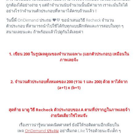
ถูกต้องได้อย่างง่าย ๆ แต่ถ้าจำนวนนับจำนวนนั้นมีค่ามาก เราจะมั่นใจได้
อย่างไรว่าจำนวนตัวประกอบที่หามาได้ครบถ้วนแล้ว !!
วันนี้พี่ OnDemand ประถม 🧡💛 ขอนำเสนอวิธี Recheck จำนวน
ตัวประกอบ ที่สามารถนำไปใช้ได้กับทุกแบบฝึกหัดและการสอบในทุก ๆ
สนามเลยนะคะ ถ้าพร้อมแล้วไปดูกันได้เลยค่า
1. เขียน 200 ในรูปผลคูณของจำนวนเฉพาะ (แยกตัวประกอบ) เหมือนใน
ภาพเลยจ้ะ
2. จำนวนตัวประกอบทั้งหมดของ 200 (รวม 1 และ 200) ด้วย หาได้จาก
(a+1) x (b+1)
สุดท้าย มาดู วิธี Recheck ตัวประกอบของ A ตามที่ปรากฎในภาพเลยจ้า
ง่ายนิดเดียวใช่ไหมจ๊ะ
เรื่องราวน่ารู้หมวดคณิตศาสตร์ ยังมีให้รอติดตามอีกเพียบใน
เพจ
OnDemand ประถม
อย่าลืมกด Like ไว้รอด้วยนะจ๊ะเด็ก ๆ