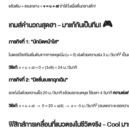
แล้วเติม + ตรงกลาง =
v = u + at
จำได้ไงเผื่อตื่นกลางดึก!
เกมส์คำนวณสุดฮา - มาแก้กันเป็นทีม! 🎮
ภารกิจที่ 1: “นักบิดหน้าใส”
โมเตอร์ไซค์วินเริ่มต้นจากการหยุดนิ่ง (u = 0) เร่งด้วยความเร่ง 3 ม./วินาที² เป็น
วิธีแก้:
v = u + at = 0 + (3×8) = 24 ม./วินาที
ภารกิจที่ 2: “มิชชั่นเบรกฉุกเฉิน”
รถเก๋งวิ่งด้วยความเร็ว 20 ม./วินาที แล้วเบรกจนหยุด ใช้เวลา 4 วินาที
ความเร่งเท
วิธีแก้:
v = u + at → 0 = 20 + a(4) → a = -5 ม./วินาที² (ลบเพราะชะลอความ
ฟิสิกส์การเคลื่อนที่แนวตรงในชีวิตจริง - Cool 