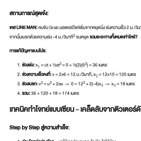
สถานการณ์สุดเจ๋ง:
เคส LINE MAN:
คนขับ Grab มอเตอร์ไซค์เริ่มจากหยุดนิ่ง เร่งความเร็ว 2 ม./วินา
จากนั้นเบรกด้วยความเร่ง -4 ม./วินาที² จนหยุด
รวมระยะทางทั้งหมดเท่าไหร่?
การแก้ปัญหาแบบโปร:
ช่วงเร่ง:
s₁ = ut + ½at² = 0 + ½(2)(6²) = 36 เมตร
ช่วงความเร็วคงที่:
v = 2×6 = 12 ม./วินาที, s₂ = 12×10 = 120 เมตร
ช่วงเบรก:
v² = u² + 2as → 0 = 12² + 2(-4)s₃ → s₃ = 18 เมตร
รวม:
36 + 120 + 18 = 174 เมตร
เทคนิคทำโจทย์แบบเซียน - เคล็ดลับจากติวเตอร์ด
Step by Step สู่ความสำเร็จ: