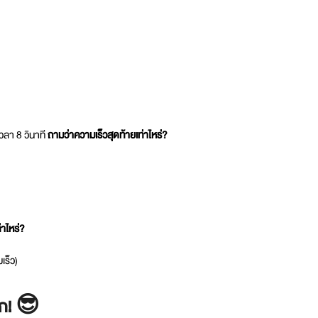
เวลา 8 วินาที
ถามว่าความเร็วสุดท้ายเท่าไหร่?
่าไหร่?
เร็ว)
มาก! 😎