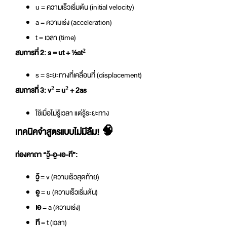
u = ความเร็วเริ่มต้น (initial velocity)
a = ความเร่ง (acceleration)
t = เวลา (time)
สมการที่ 2:
s = ut + ½at²
s = ระยะทางที่เคลื่อนที่ (displacement)
สมการที่ 3:
v² = u² + 2as
ใช้เมื่อไม่รู้เวลา แต่รู้ระยะทาง
เทคนิคจำสูตรแบบไม่มีลืม! 🧠
ท่องคาถา “วู้-อู-เอ-ที”:
วู้
= v (ความเร็วสุดท้าย)
อู
= u (ความเร็วเริ่มต้น)
เอ
= a (ความเร่ง)
ที
= t (เวลา)