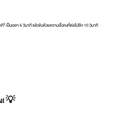
ที² เป็นเวลา 6 วินาที แล้วขับด้วยความเร็วคงที่ต่อไปอีก 10 วินาที
ัง! 💡