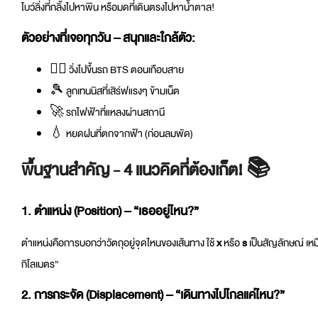
โบว์ลิ่งที่กลิ้งไปหาพิน หรือมดที่เดินตรงไปหาน้ำตาล!
ตัวอย่างที่เจอทุกวัน – สนุกและใกล้ตัว:
🏃‍♂️ วิ่งไปขึ้นรถ BTS ตอนเกือบสาย
🎾 ลูกเทนนิสที่เสิร์ฟแรงๆ ข้ามเน็ต
🚀 รถไฟฟ้าที่แหลงผ่านสถานี
💧 หยดฝนที่ตกจากฟ้า (ก่อนลมพัด)
พื้นฐานสำคัญ - 4 แนวคิดที่ต้องเก็ต! 📚
1. ตำแหน่ง (Position) – “เธออยู่ไหน?”
ตำแหน่งคือการบอกว่าวัตถุอยู่จุดไหนของเส้นทาง ใช้
x
หรือ
s
เป็นสัญลักษณ์ เห
กิโลเมตร”
2. การกระจัด (Displacement) – “เดินทางไปไกลแค่ไหน?”