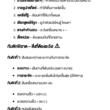
อ่านโจทย์อย่างช้าๆ
– หาให้เจอว่าขอหาอะไร มีอะไรให้บ้าง
วาดรูป/สเก็ตช์
– ทำให้เห็นภาพชัดขึ้น
จดสิ่งที่รู้
– เขียนค่าที่ให้มาทั้งหมด
เลือกสูตรให้ถูก
– ดูว่าตัวแปรไหนรู้ ไหนหา
แทนค่าคำนวณ
– ระวังเครื่องหมาย + –
เช็คหน่วย
– ต้องตรงกับที่โจทย์ถาม
กับดักพิฆาต – สิ่งที่ต้องระวัง! ⚠️
กับดักที่ 1:
สับสนระหว่างระยะทางกับการกระจัด
ระยะทาง
= เส้นทางที่เดินจริง (เฉพาะขนาด)
การกระจัด
= ระยะจุดเริ่มต้นไปจุดสิ้นสุด (มีทิศทาง)
กับดักที่ 2:
ลืมเครื่องหมายบวก-ลบ
เร่งความเร็ว = บวก (+)
ชะลอความเร็ว = ลบ (-)
กับดักที่ 3:
หน่วยไม่ตรงกัน