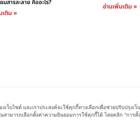
ียมสารละลาย คืออะไร?
อ่านเพิ่มเติม »
่มเติม »
ของเว็บไซต์ และเราประสงค์จะใช้คุกกี้ทางเลือกเพื่อช่วยปรับปรุงเว
ุณสามารถเลือกตั้งค่าความยินยอมการใช้คุกกี้ได้ โดยคลิก "การตั
1
2
3
4
5
…
11
️ 2021 ONDEMAND EDUCATION CO.,LTD. ALL RIGHTS RESERVED.