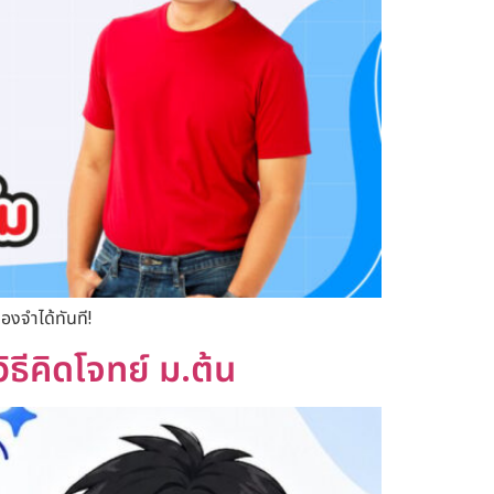
องจำได้ทันที!
ีคิดโจทย์ ม.ต้น