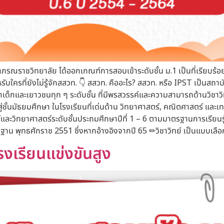
าภรณราชวิทยาลัย ได้ออกเกณฑ์การสอบเข้าระดับชั้น ม.1 เป็นที่เรียบร
สำหรับใครที่ยังไม่รู้จักสสวท. 👇 สสวท. คืออะไร? สสวท. หรือ IPST เป็น
เด็กและเยาวชนทุก ๆ ระดับชั้น ที่มีพรสวรรค์และความสามารถด้านวิชาว
่ชั้นมัธยมศึกษา ในโรงเรียนที่เด่นด้าน วิทยาศาสตร์, คณิตศาสตร์ และเท
และวิทยาศาสตร์ระดับชั้นประถมศึกษาปีที่ 1 – 6 ตามมาตรฐานการเรียนรู้แ
าน พุทธศักราช 2551 ซึ่งหากอ้างอิงจากปี 65 ✏วิชาวิทย์ เป็นแบบเลือ
รงเรียนแข่งขันสูง