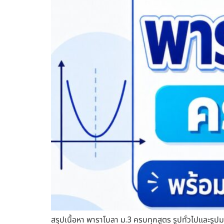
สรุปเนื้อหา พาราโบลา ม.3 ครบทุกสูตร รูปทั่วไปและรู