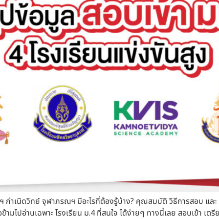
ดลฯ กำเนิดวิทย์ จุฬาภรณฯ มีอะไรที่ต้องรู้บ้าง? คุณสมบัติ วิธีการสอ
ื่อข้ามไปอ่านเฉพาะ โรงเรียน ม.4 ที่สนใจ ได้ง่ายๆ ทางนี้เลย สอบเข้า เตร