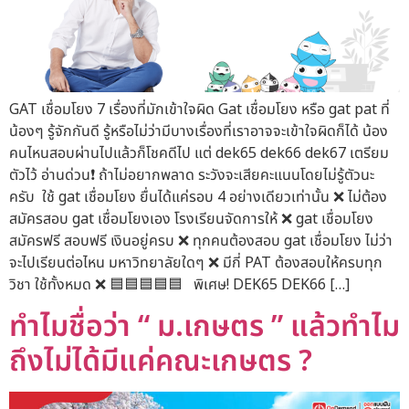
GAT เชื่อมโยง 7 เรื่องที่มักเข้าใจผิด Gat เชื่อมโยง หรือ gat pat ที่
น้องๆ รู้จักกันดี รู้หรือไม่ว่ามีบางเรื่องที่เราอาจจะเข้าใจผิดก็ได้ น้อง
คนไหนสอบผ่านไปแล้วก็โชคดีไป แต่ dek65 dek66 dek67 เตรียม
ตัวไว้ อ่านด่วน❗ ถ้าไม่อยากพลาด ระวังจะเสียคะแนนโดยไม่รู้ตัวนะ
ครับ ใช้ gat เชื่อมโยง ยื่นได้แค่รอบ 4 อย่างเดียวเท่านั้น ❌ ไม่ต้อง
สมัครสอบ gat เชื่อมโยงเอง โรงเรียนจัดการให้ ❌ gat เชื่อมโยง
สมัครฟรี สอบฟรี เงินอยู่ครบ ❌ ทุกคนต้องสอบ gat เชื่อมโยง ไม่ว่า
จะไปเรียนต่อไหน มหาวิทยาลัยใดๆ ❌ มีกี่ PAT ต้องสอบให้ครบทุก
วิชา ใช้ทั้งหมด ❌ 🟦🟦🟦🟦🟦 พิเศษ! DEK65 DEK66 […]
ทำไมชื่อว่า “ ม.เกษตร ” แล้วทำไม
ถึงไม่ได้มีแค่คณะเกษตร ?