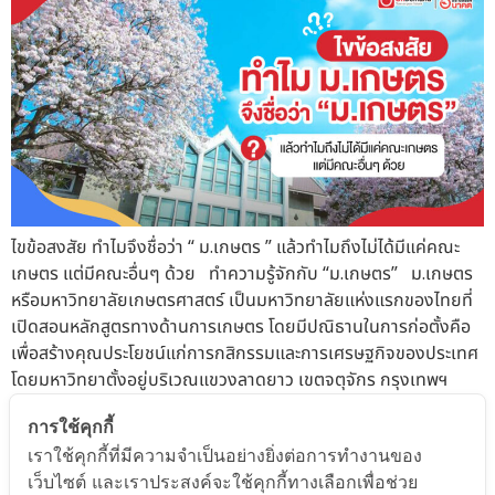
ไขข้อสงสัย ทำไมจึงชื่อว่า “ ม.เกษตร ” แล้วทำไมถึงไม่ได้มีแค่คณะ
เกษตร แต่มีคณะอื่นๆ ด้วย ทำความรู้จักกับ “ม.เกษตร” ม.เกษตร
หรือมหาวิทยาลัยเกษตรศาสตร์ เป็นมหาวิทยาลัยแห่งแรกของไทยที่
เปิดสอนหลักสูตรทางด้านการเกษตร โดยมีปณิธานในการก่อตั้งคือ
เพื่อสร้างคุณประโยชน์แก่การกสิกรรมและการเศรษฐกิจของประเทศ
โดยมหาวิทยาตั้งอยู่บริเวณแขวงลาดยาว เขตจตุจักร กรุงเทพฯ
ปัจจุบัน ม.เกษตรมีจำนานนักศึกษาประมาณ 70,000 คน และเปิดรับ
การใช้คุกกี้
สมัครนักศึกษาปริญญาตรีปีละกว่า 16,000 คน นอกจากนี้ ม.เกษตร
เราใช้คุกกี้ที่มีความจำเป็นอย่างยิ่งต่อการทำงานของ
ยังได้รับการจัดอันดับว่าเป็นมหาวิทยาลัยอันดับ 1 ของไทย และ
เว็บไซต์ และเราประสงค์จะใช้คุกกี้ทางเลือกเพื่อช่วย
อันดับ 47 ของโลกในสาขา Agriculture & Forestry ถึง 4 ปีซ้อน