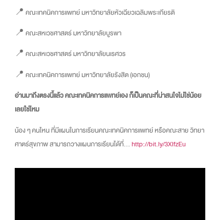
📍 คณะเทคนิคการแพทย์ มหาวิทยาลัยหัวเฉียวเฉลิมพระเกียรติ
📍 คณะสหเวชศาสตร์ มหาวิทยาลัยบูรพา
📍 คณะสหเวชศาสตร์ มหาวิทยาลัยนเรศวร
📍 คณะเทคนิคการแพทย์ มหาวิทยาลัยรังสิต (เอกชน)
อ่านมาถึงตรงนี้แล้ว คณะเทคนิคการแพทย์เอง ก็เป็นคณะที่น่าสนใจไม่ใช่น้อย
เลยใช่ไหม
น้อง ๆ คนไหน ที่มีแผนในการเรียนคณะเทคนิคการแพทย์ หรือคณะสาย วิทยา
ศาตร์สุขภาพ สามารถวางแผนการเรียนได้ที่…
http://bit.ly/3XlfzEu