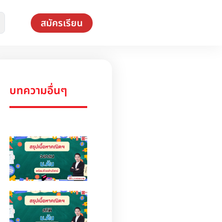
สมัครเรียน
บทความอื่นๆ