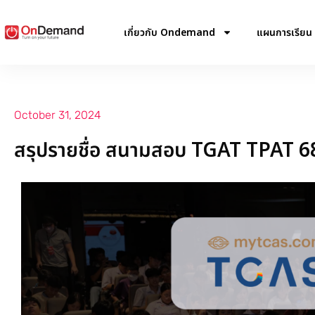
เกี่ยวกับ Ondemand
แผนการเรียน
October 31, 2024
สรุปรายชื่อ สนามสอบ TGAT TPAT 68 ท