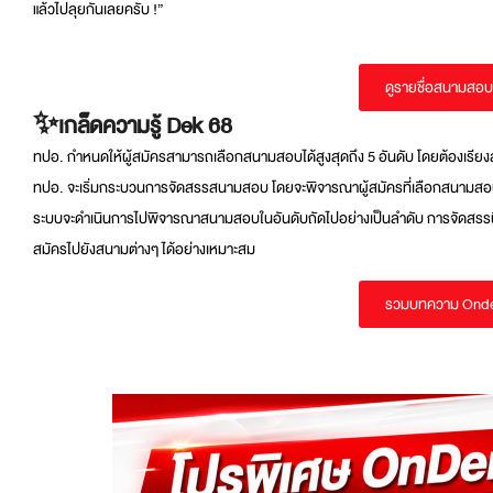
แล้วไปลุยกันเลยครับ !”
ดูรายชื่อสนามสอบ
✨เกล็ดความรู้ Dek 68
ทปอ. กำหนดให้ผู้สมัครสามารถเลือกสนามสอบได้สูงสุดถึง 5 อันดับ โดยต้องเรีย
ทปอ. จะเริ่มกระบวนการจัดสรรสนามสอบ โดยจะพิจารณาผู้สมัครที่เลือกสนามสอบ
ระบบจะดำเนินการไปพิจารณาสนามสอบในอันดับถัดไปอย่างเป็นลำดับ การจัดสรรนี้ช่
สมัครไปยังสนามต่างๆ ได้อย่างเหมาะสม
รวมบทความ Ond