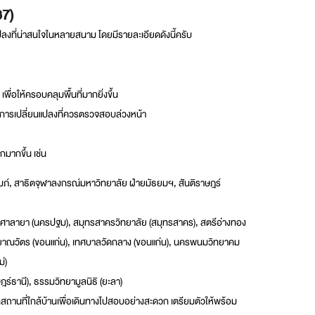
67)
แปลงที่น่าสนใจในหลายสนาม โดยมีรายละเอียดดังนี้ครับ
่อให้ครอบคลุมพื้นที่มากยิ่งขึ้น
็นการเปลี่ยนแปลงที่ควรตรวจสอบล่วงหน้า
กมากขึ้น เช่น
ภ์, สาธิตจุฬาลงกรณ์มหาวิทยาลัย ฝ่ายมัธยมฯ, สันติราษฎร์
ศศาลายา (นครปฐม), สมุทรสาครวิทยาลัย (สมุทรสาคร), สตรีอ่างทอง
กัลยาณวัตร (ขอนแก่น), เทศบาลวัดกลาง (ขอนแก่น), นครพนมวิทยาคม
่)
ร์ธานี), ธรรมวิทยามูลนิธิ (ยะลา)
กสถานที่ใกล้บ้านเพื่อเดินทางไปสอบอย่างสะดวก เตรียมตัวให้พร้อม