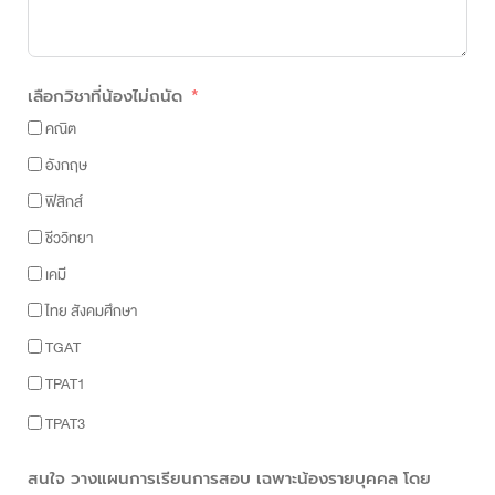
เลือกวิชาที่น้องไม่ถนัด
คณิต
อังกฤษ
ฟิสิกส์
ชีววิทยา
เคมี
ไทย สังคมศึกษา
TGAT
TPAT1
TPAT3
สนใจ วางแผนการเรียนการสอบ เฉพาะน้องรายบุคคล โดย