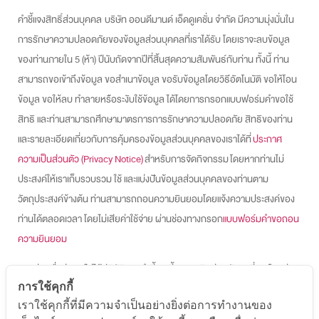
คำชี้แจงสิทธิ์ส่วนบุคคล บริษัท ออนดีมานด์ เอ็ดดูเคชั่น จำกัด มีความมุ่งมั่นใน
การรักษาความปลอดภัยของข้อมูลส่วนบุคคลที่เราได้รับ โดยเราจะลบข้อมูล
ของท่านภายใน 5 (ห้า) ปีนับถัดจากปีที่สิ้นสุดความสัมพันธ์กับท่าน ทั้งนี้ ท่าน
สามารถขอเข้าถึงข้อมูล ขอสำเนาข้อมูล ขอรับข้อมูลโดยวิธีอัตโนมัติ ขอให้โอน
ข้อมูล ขอให้ลบ ทำลายหรือระงับใช้ข้อมูล ได้โดยการกรอกแบบฟอร์มคำขอใช้
สิทธิ และท่านสามารถศึกษามาตรการการรักษาความปลอดภัย สิทธิของท่าน
และรายละเอียดเกี่ยวกับการคุ้มครองข้อมูลส่วนบุคคลของเราได้ที่
ประกาศ
ความเป็นส่วนตัว (Privacy Notice)
สำหรับการจัดกิจกรรม โดยหากท่านไม่
ประสงค์ให้เราเก็บรวบรวม ใช้ และแบ่งปันข้อมูลส่วนบุคคลของท่านตาม
วัตถุประสงค์ข้างต้น ท่านสามารถถอนความยินยอมโดยแจ้งความประสงค์ของ
ท่านได้ตลอดเวลา โดยไม่เสียค่าใช้จ่าย ผ่านช่องทางกรอก
แบบฟอร์มคำขอถอน
ความยินยอม
หากท่านเชื่อว่า เราไม่ได้ปฏิบัติตามคำชี้แจงนี้ กรุณาติดต่อกลับมาที่เรา โดยส่ง
การใช้คุกกี้
อีเมลมาที่
cc@ondemand.in.th
หรือส่งจดหมายมายัง บริษัท ออนดีมานด์
เราใช้คุกกี้ที่มีความจำเป็นอย่างยิ่งต่อการทำงานของ
เอ็ดดูเคชั่น จำกัด จำกัด 444 อาคารเอ็ม บี เค ทาวเวอร์ ชั้น 20 ถนนพญาไท