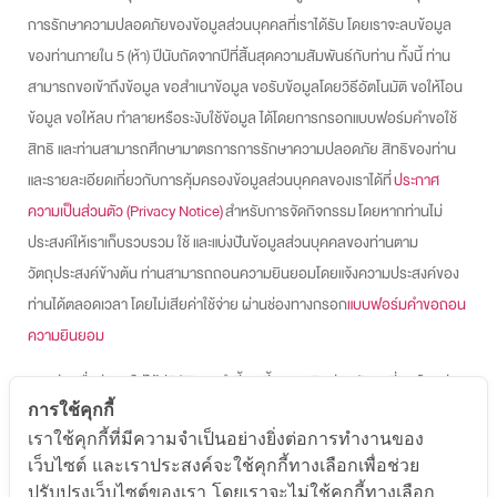
การรักษาความปลอดภัยของข้อมูลส่วนบุคคลที่เราได้รับ โดยเราจะลบข้อมูล
ของท่านภายใน 5 (ห้า) ปีนับถัดจากปีที่สิ้นสุดความสัมพันธ์กับท่าน ทั้งนี้ ท่าน
สามารถขอเข้าถึงข้อมูล ขอสำเนาข้อมูล ขอรับข้อมูลโดยวิธีอัตโนมัติ ขอให้โอน
ข้อมูล ขอให้ลบ ทำลายหรือระงับใช้ข้อมูล ได้โดยการกรอกแบบฟอร์มคำขอใช้
สิทธิ และท่านสามารถศึกษามาตรการการรักษาความปลอดภัย สิทธิของท่าน
และรายละเอียดเกี่ยวกับการคุ้มครองข้อมูลส่วนบุคคลของเราได้ที่
ประกาศ
ความเป็นส่วนตัว (Privacy Notice)
สำหรับการจัดกิจกรรม โดยหากท่านไม่
ประสงค์ให้เราเก็บรวบรวม ใช้ และแบ่งปันข้อมูลส่วนบุคคลของท่านตาม
วัตถุประสงค์ข้างต้น ท่านสามารถถอนความยินยอมโดยแจ้งความประสงค์ของ
ท่านได้ตลอดเวลา โดยไม่เสียค่าใช้จ่าย ผ่านช่องทางกรอก
แบบฟอร์มคำขอถอน
ความยินยอม
หากท่านเชื่อว่า เราไม่ได้ปฏิบัติตามคำชี้แจงนี้ กรุณาติดต่อกลับมาที่เรา โดยส่ง
การใช้คุกกี้
อีเมลมาที่
cc@ondemand.in.th
หรือส่งจดหมายมายัง บริษัท ออนดีมานด์
เราใช้คุกกี้ที่มีความจำเป็นอย่างยิ่งต่อการทำงานของ
เอ็ดดูเคชั่น จำกัด จำกัด 444 อาคารเอ็ม บี เค ทาวเวอร์ ชั้น 20 ถนนพญาไท
เว็บไซต์ และเราประสงค์จะใช้คุกกี้ทางเลือกเพื่อช่วย
แขวงวังใหม่ เขตปทุมวัน กรุงเทพมหานคร 10330 และหากท่านมีข้อสงสัย
ปรับปรุงเว็บไซต์ของเรา โดยเราจะไม่ใช้คุกกี้ทางเลือก