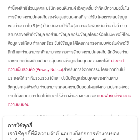
คำชี้แจงสิทธิ์ส่วนบุคคล บริษัท ออนดีมานด์ เอ็ดดูเคชั่น จำกัด มีความมุ่งมั่นใน
การรักษาความปลอดภัยของข้อมูลส่วนบุคคลที่เราได้รับ โดยเราจะลบข้อมูล
ของท่านภายใน 5 (ห้า) ปีนับถัดจากปีที่สิ้นสุดความสัมพันธ์กับท่าน ทั้งนี้ ท่าน
สามารถขอเข้าถึงข้อมูล ขอสำเนาข้อมูล ขอรับข้อมูลโดยวิธีอัตโนมัติ ขอให้โอน
ข้อมูล ขอให้ลบ ทำลายหรือระงับใช้ข้อมูล ได้โดยการกรอกแบบฟอร์มคำขอใช้
สิทธิ และท่านสามารถศึกษามาตรการการรักษาความปลอดภัย สิทธิของท่าน
และรายละเอียดเกี่ยวกับการคุ้มครองข้อมูลส่วนบุคคลของเราได้ที่
ประกาศ
ความเป็นส่วนตัว (Privacy Notice)
สำหรับการจัดกิจกรรม โดยหากท่านไม่
ประสงค์ให้เราเก็บรวบรวม ใช้ และแบ่งปันข้อมูลส่วนบุคคลของท่านตาม
วัตถุประสงค์ข้างต้น ท่านสามารถถอนความยินยอมโดยแจ้งความประสงค์ของ
ท่านได้ตลอดเวลา โดยไม่เสียค่าใช้จ่าย ผ่านช่องทางกรอก
แบบฟอร์มคำขอถอน
ความยินยอม
หากท่านเชื่อว่า เราไม่ได้ปฏิบัติตามคำชี้แจงนี้ กรุณาติดต่อกลับมาที่เรา โดยส่ง
การใช้คุกกี้
อีเมลมาที่
cc@ondemand.in.th
หรือส่งจดหมายมายัง บริษัท ออนดีมานด์
เราใช้คุกกี้ที่มีความจำเป็นอย่างยิ่งต่อการทำงานของ
เอ็ดดูเคชั่น จำกัด จำกัด 444 อาคารเอ็ม บี เค ทาวเวอร์ ชั้น 20 ถนนพญาไท