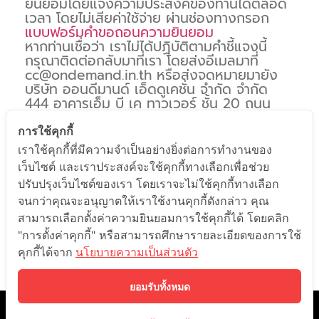
ยินยอมโดยแจ้งความประสงค์ของท่านได้ตลอด
เวลา โดยไม่เสียค่าใช้จ่าย ผ่านช่องทางกรอก
แบบฟอร์มคำขอถอนความยินยอม
หากท่านเชื่อว่า เราไม่ได้ปฏิบัติตามคำชี้แจงนี้
กรุณาติดต่อกลับมาที่เรา โดยส่งอีเมลมาที่
cc@ondemand.in.th
หรือส่งจดหมายมายัง
บริษัท ออนดีมานด์ เอ็ดดูเคชั่น จำกัด จำกัด
444 อาคารเอ็ม บี เค ทาวเวอร์ ชั้น 20 ถนน
พญาไท แขวงวังใหม่ เขตปทุมวัน
กรุงเทพมหานคร 10330 และหากท่านมีข้อ
การใช้คุกกี้
สงสัย สามารถสอบถามรายละเอียดหรือร้อง
เราใช้คุกกี้ที่มีความจำเป็นอย่างยิ่งต่อการทำงานของ
เรียนได้ที่
DPO@learn.co.th
เว็บไซต์ และเราประสงค์จะใช้คุกกี้ทางเลือกเพื่อช่วย
ปรับปรุงเว็บไซต์ของเรา โดยเราจะไม่ใช้คุกกี้ทางเลือก
ส่งคำตอบ
จนกว่าคุณจะอนุญาตให้เราใช้งานคุกกี้ดังกล่าว คุณ
สามารถเลือกตั้งค่าความยินยอมการใช้คุกกี้ได้ โดยคลิก
"การตั้งค่าคุกกี้" หรือสามารถศึกษารายละเอียดของการใช้
คุกกี้ได้จาก
นโยบายความเป็นส่วนตัว
ยอมรับทั้งหมด
©️ 2021 ONDEMAND EDUCATION CO.,LTD. ALL RIGHTS RESERVED.