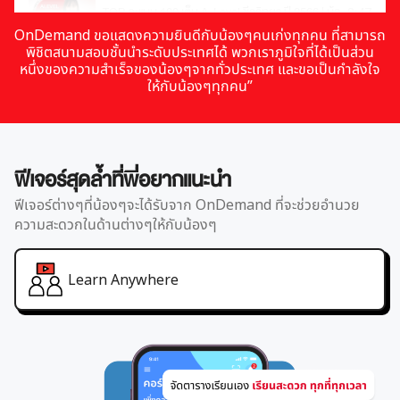
TOP คะแนน 100 เต็ม A-Level ชีววิทยา ปี 2566 | น้องพราว - รด
8:47
OnDemand ขอแสดงความยินดีกับน้องๆคนเก่งทุกคน ที่สามารถ
คณิต
พิชิตสนามสอบชั้นนำระดับประเทศได้ พวกเราภูมิใจที่ได้เป็นส่วน
ที่ 1 แพทย์ศิริราช ปี 2565 | น้องฟ้าใส โตธนะรุ่งโรจน์
12:21
หนึ่งของความสำเร็จของน้องๆจากทั่วประเทศ และขอเป็นกำลังใจ
เซต ม.4 | ตัวอย่างคอร์สเรียน เลข ม.ปลาย | OnDemand
32:37
ให้กับน้องๆทุกคน”
ที่ 1 กสพท. ที่ 1 แพทย์ จุฬาฯ ปี 2563 | น้องจ๊อบ ภาวิช
10:51
ตรรกศาสตร์ ม.4 | ตัวอย่างคอร์สเรียน เลข ม.ปลาย | OnDemand
40:59
ฟีเจอร์สุดล้ำที่พี่อยากแนะนำ
ระบบจำนวนจริง ม.4 | ตัวอย่างคอร์สเรียน เลข ม.ปลาย | OnDem
41:55
ฟีเจอร์ต่างๆที่น้องๆจะได้รับจาก OnDemand ที่จะช่วยอำนวย
ความสะดวกในด้านต่างๆให้กับน้องๆ
ทฤษฎีจำนวนเบื้องต้น ม.4 | ตัวอย่างคอร์สเรียน เลข ม.ปลาย | 
46:41
เรขาคณิตวิเคราะห์ และภาคตัดกรวย ม.4 | ตัวอย่างคอร์สเรียน เ
22:47
Learn Anywhere
ความสัมพันธ์ และฟังก์ชัน ม.4 | ตัวอย่างคอร์สเรียน เลข ม.ปลา
28:13
ฟังก์ชันเอกซ์โพเนนเชียล และฟ
26:01