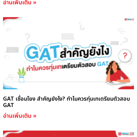
อ่านเพิ่มเติม »
GAT เชื่อมโยง สำคัญยังไง? ทำไมควรทุ่มเทเตรียมตัวสอบ
GAT
อ่านเพิ่มเติม »