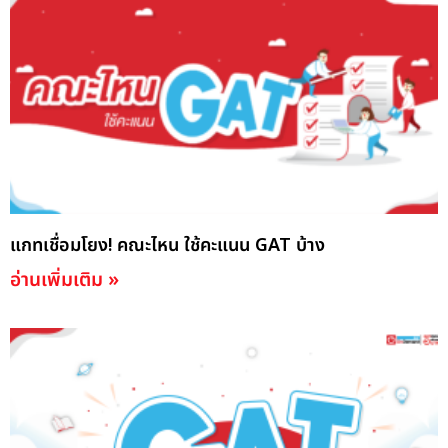
แกทเชื่อมโยง! คณะไหน ใช้คะแนน GAT บ้าง
อ่านเพิ่มเติม »