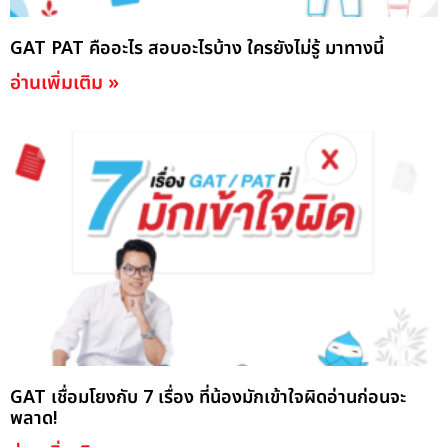
GAT PAT คืออะไร สอบอะไรบ้าง ใครยังไม่รู้ มาทางนี้
อ่านเพิ่มเติม »
GAT เชื่อมโยงกับ 7 เรื่อง ที่น้องมักเข้าใจผิดอ่านก่อนจะ
พลาด!