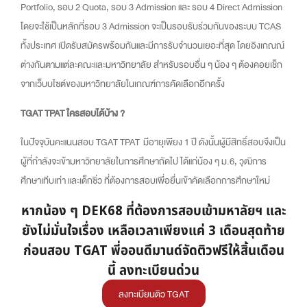
Portfolio, รอบ 2 Quota, รอบ 3 Admission และ รอบ 4 Direct Admission
โดยจะใช้เป็นหลักที่รอบ 3 Admission จะเป็นรอบรับร่วมกันของระบบ TCAS
ทั้งประเทศ เปิดรับสมัครพร้อมกันและมีการรับจำนวนเยอะที่สุด โดยอิงเกณณ์
ต่างกันตามแต่ละคณะและมหาวิทยาลัย สำหรับรอบอื่น ๆ น้อง ๆ ต้องคอยเช็ก
จากเว็บบไซต์ของมหาวิทยาลัยในเกณฑ์การคัดเลือกอีกครั้ง
TGAT TPAT ใครสอบได้บ้าง ?
ในปัจจุบันคะแนนสอบ TGAT TPAT มีอายุเพียง 1 ปี ดังนั้นผู้มีสิทธิ์สอบจึงเป็น
ผู้ที่กำลังจะเข้ามหาวิทยาลัยในการศึกษาถัดไป ได้แก่น้อง ๆ ม.6, วุฒิการ
ศึกษาเทีบเท่า และเด็กซิ่ว ที่ต้องการสอบเพื่อยื่นเข้าคัดเลือกการศึกษาใหม่
หากน้อง ๆ DEK68 ที่ต้องการสอบเข้ามหาลัยฯ และ
ยังไม่มั่นใจเรื่อง เหลือเวลาเพียงแค่ 3 เดือนสุดท้าย
ก่อนสอบ TGAT พี่ออนดีมานด์จัดติวฟรีให้สิ้นเดือน
นี้ ลงทะเบียนด่วน
ลงทะเบียนติว TGAT