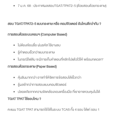
7 ม.ค. 68
: ประกาศผลสอบTGAT/TPAT2-5 (ด้วยสอบด้วยกระดาษ)
สอบ TGAT/TPAT2-5 แบบกระดาษ หรือ คอมพิวเตอร์ อันไหนดีกว่ากัน ?
การสอบด้วยระบบคอมฯ (Computer Based)
ไม่ต้องเขียนชื่อ ฝนรหัส ใช้ยางลบ
รู้คำตอบเร็วกว่าแบบกระดาษ
ในกรณีไฟดับ จะมีการเก็บคำตอบที่คลิกไปแล้วไว้ให้ พร้อมทดเวลา*
การสอบด้วยกระดาษ (Paper Based)
คุ้นชินมากกว่า อาจทำให้จัดการข้อสอบได้เร็วกว่า
รู้ผลช้ากว่าการสอบแบบคอมพิวเตอร์
ปลอดภัยจากความขัดคล้องของเครื่องมือ ที่เราอาจควบคุมไม่ได้
TGAT TPAT ใช้รอบไหน ?
คะแนน TGAT TPAT สามารถใช้ได้ในระบบ TCAS ทั้ง 4 รอบ ได้แก่ รอบ 1