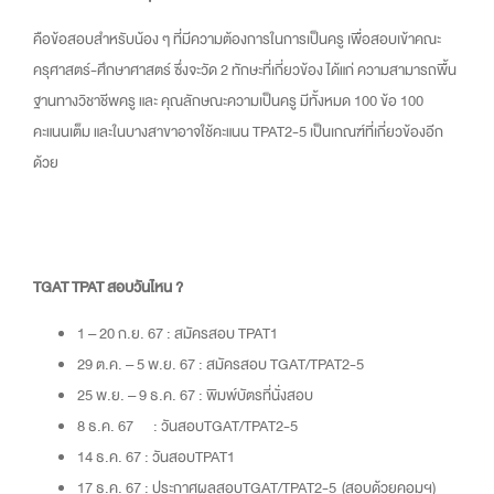
คือข้อสอบสำหรับน้อง ๆ ที่มีความต้องการในการเป็นครู เพื่อสอบเข้าคณะ
ครุศาสตร์-ศึกษาศาสตร์ ซึ่งจะวัด 2 ทักษะที่เกี่ยวข้อง ได้แก่ ความสามารถพื้น
ฐานทางวิชาชีพครู และ คุณลักษณะความเป็นครู มีทั้งหมด 100 ข้อ 100
คะแนนเต็ม และในบางสาขาอาจใช้คะแนน TPAT2-5 เป็นเกณฑ์ที่เกี่ยวข้องอีก
ด้วย
TGAT TPAT สอบวันไหน ?
1 – 20 ก.ย. 67
: สมัครสอบ TPAT1
29 ต.ค. – 5 พ.ย. 67
: สมัครสอบ TGAT/TPAT2-5
25 พ.ย. – 9 ธ.ค. 67
: พิมพ์บัตรที่นั่งสอบ
8 ธ.ค. 67
: วันสอบTGAT/TPAT2-5
14 ธ.ค. 67
: วันสอบTPAT1
17 ธ.ค. 67
: ประกาศผลสอบTGAT/TPAT2-5 (สอบด้วยคอมฯ)