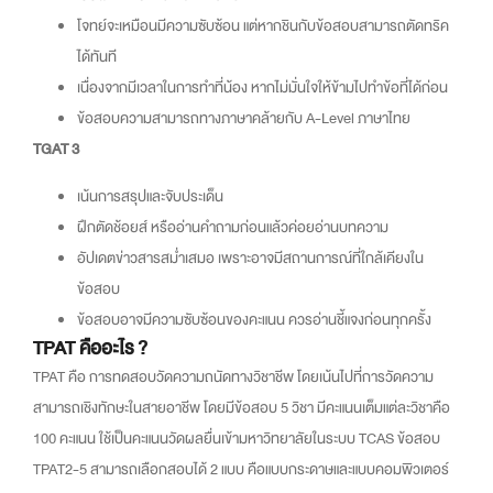
โจทย์จะเหมือนมีความซับซ้อน แต่หากชินกับข้อสอบสามารถตัดทริค
ได้ทันที
เนื่องจากมีเวลาในการทำที่น้อง หากไม่มั่นใจให้ข้ามไปทำข้อที่ได้ก่อน
ข้อสอบความสามารถทางภาษาคล้ายกับ A-Level ภาษาไทย
TGAT 3
เน้นการสรุปและจับประเด็น
ฝึกตัดช้อยส์ หรืออ่านคำถามก่อนแล้วค่อยอ่านบทความ
อัปเดตข่าวสารสม่ำเสมอ เพราะอาจมีสถานการณ์ที่ใกล้เคียงใน
ข้อสอบ
ข้อสอบอาจมีความซับซ้อนของคะแนน ควรอ่านชี้แจงก่อนทุกครั้ง
TPAT คืออะไร ?
TPAT คือ ก
ารทด
สอบวัดความถนัดทางวิชาชีพ โดยเน้นไปที่การวัดความ
สามารถเชิงทักษะในสายอาชีพ โดยมีข้อสอบ 5 วิชา มีคะแนนเต็มแต่ละวิชาคือ
100 คะแนน ใช้เป็นคะแนนวัดผลยื่นเข้ามหาวิทยาลัยในระบบ TCAS
ข้อสอบ
TPAT2-5 สามารถเลือกสอบได้ 2 แบบ คือแบบกระดาษและแบบคอมพิวเตอร์