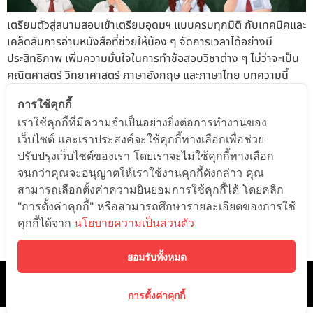
เตรียมตัวสู่สนามสอบเข้าเตรียมอุดมฯ แบบครบทุกมิติ กับเทคนิคและ
เคล็ดลับการอ่านหนังสือที่ช่วยให้น้อง ๆ จัดการเวลาได้อย่างมี
ประสิทธิภาพ เพิ่มความมั่นใจในการทำข้อสอบวิชาต่าง ๆ ไม่ว่าจะเป็น
คณิตศาสตร์ วิทยาศาสตร์ ภาษาอังกฤษ และภาษาไทย บทความนี้
จากโรงเรียนกวดวิชาออนดีมานด์ จะช่วยให้น้อง ๆ มีแผนการอ่าน
การใช้คุกกี้
หนังสือที่ชัดเจน พร้อมฝึกทำโจทย์อย่างมีระบบ เตรียมพร้อมสู่การ
เราใช้คุกกี้ที่มีความจำเป็นอย่างยิ่งต่อการทำงานของ
สอบอย่างเต็มที่เพื่อคว้าโอกาสสู่รั้วเตรียมอุดมฯ! การสอบเข้าเตรียม
เว็บไซต์ และเราประสงค์จะใช้คุกกี้ทางเลือกเพื่อช่วย
อุดมศึกษา (รอบคัดเลือกทั่วไป) อ้างอิงจากการคัดเลือกปีการศึกษา
ปรับปรุงเว็บไซต์ของเรา โดยเราจะไม่ใช้คุกกี้ทางเลือก
2567 📌 ต้องศึกษาอยู่ชั้น ม.3 หรือเทียบเท่า ในปีการศึกษา 2568 📌
จนกว่าคุณจะอนุญาตให้เราใช้งานคุกกี้ดังกล่าว คุณ
ไม่ใช้ GPAX หรือเกรดเฉลี่ยในการคัดเลือกในรอบนี้ แผนการเรียน
สามารถเลือกตั้งค่าความยินยอมการใช้คุกกี้ได้ โดยคลิก
วิชาที่สอบ วิทย์ – คณิตฯ วิทยาศาสตร์ คณิตศาสตร์ ภาษาอังกฤษ
"การตั้งค่าคุกกี้" หรือสามารถศึกษารายละเอียดของการใช้
ภาษาไทย สังคมศึกษา ภาษา – คณิตฯ คณิตศาสตร์ ภาษาอังกฤษ
คุกกี้ได้จาก
นโยบายความเป็นส่วนตัว
ภาษาไทย สังคมศึกษา ภาษา – ภาษาต่างประเทศที่ 2* ภาษาอังกฤษ
ภาษาไทย สังคมศึกษา […]
ยอมรับทั้งหมด
©️ 2021 ONDEMAND EDUCATION CO.,LTD. ALL RIGHTS RESERVED.
การตั้งค่าคุกกี้
BY LEARN CORPORATION