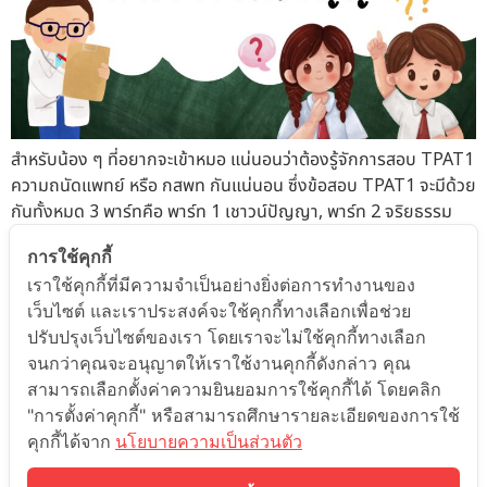
สำหรับน้อง ๆ ที่อยากจะเข้าหมอ แน่นอนว่าต้องรู้จักการสอบ TPAT1
ความถนัดแพทย์ หรือ กสพท กันแน่นอน ซึ่งข้อสอบ TPAT1 จะมีด้วย
กันทั้งหมด 3 พาร์ทคือ พาร์ท 1 เชาวน์ปัญญา, พาร์ท 2 จริยธรรม
ทางการแพทย์ และพาร์ท 3 เชื่อมโยง วันนี้พี่ออนจะพาน้อง ๆ มารู้จัก
การใช้คุกกี้
พาร์ทเชาวน์ปัญญากัน TPAT1 กสพท พาร์ทเชาวน์ปัญญา ต้องการ
เราใช้คุกกี้ที่มีความจำเป็นอย่างยิ่งต่อการทำงานของ
วัดความรู้อะไร ? ข้อสอบในการคิดวิเคราะห์ข้อมูล การใช้เหตุผล การ
เว็บไซต์ และเราประสงค์จะใช้คุกกี้ทางเลือกเพื่อช่วย
อ่านจับใจความ โดยการสอบพาร์ทนี้น้อง ๆ จะต้องเข้าใจทั้ง
ปรับปรุงเว็บไซต์ของเรา โดยเราจะไม่ใช้คุกกี้ทางเลือก
คณิตศาสตร์ และการสื่อความหมายของคำในภาษาไทยอย่างถี่ถ้วน
จนกว่าคุณจะอนุญาตให้เราใช้งานคุกกี้ดังกล่าว คุณ
นั่นก็คือการเข้าใจเกี่ยวกับการจับประเด็นสำคัญของประโยค เพื่อให้
สามารถเลือกตั้งค่าความยินยอมการใช้คุกกี้ได้ โดยคลิก
น้องคุ้นชินกับข้อสอบ การฝึกฝนทำโจทย์จึงเป็นส่วนสำคัญมากใน
"การตั้งค่าคุกกี้" หรือสามารถศึกษารายละเอียดของการใช้
การทำข้อสอบพาร์ทนี้ TPAT1 กสพท พาร์ทเชาวน์ปัญญาออกอะไร
คุกกี้ได้จาก
นโยบายความเป็นส่วนตัว
บ้าง ? พาร์ทเชาวน์ปัญญาออกอะไรบ้าง ? 📌เชาว์คณิตศาสตร์
[…]