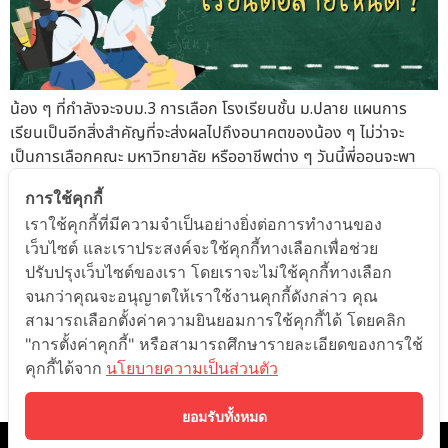
น้อง ๆ ที่กำลังจะจบม.3 การเลือก โรงเรียนชั้น ม.ปลาย แผนการ
เรียนเป็นอีกสิ่งสำคัญที่จะส่งผลไปถึงอนาคตของน้อง ๆ ไม่ว่าจะ
เป็นการเลือกคณะ มหาวิทยาลัย หรืออาชีพต่าง ๆ วันนี้พี่ออนจะพา
น้อง ๆ ไปทำความรู้จักกับแผนการเรียนสายต่าง ๆ กัน จบม.3 เลือก
การใช้คุกกี้
สายการเรียนไหนดี สายการเรียนในปัจจุบันจะมีการแบ่งสายหลักเป็น
เราใช้คุกกี้ที่มีความจำเป็นอย่างยิ่งต่อการทำงานของ
2 สายการเรียน คือสายอาชีพ และสายสามัญ สายอาชีพ หรือ ปวช.
เว็บไซต์ และเราประสงค์จะใช้คุกกี้ทางเลือกเพื่อช่วย
เน้นไปที่การฝึกวิชาชีพจริง จะมีการเรียนทั้งหมด 3 ปีการศึกษา การ
ปรับปรุงเว็บไซต์ของเรา โดยเราจะไม่ใช้คุกกี้ทางเลือก
เรียนการสอนจะเน้นเป็นวิชาปฏิบัติ มีความเฉพาะทางในสายอาชีพนั้น
จนกว่าคุณจะอนุญาตให้เราใช้งานคุกกี้ดังกล่าว คุณ
ๆ เรียนจบสามารถหางานได้ทันที เช่น สายอุตสาหกรรม สายบัญชี
สามารถเลือกตั้งค่าความยินยอมการใช้คุกกี้ได้ โดยคลิก
สายจิตรกรรม สายศิลปกรรม สายคหกรรม เป็นต้น สำหรับน้อง ๆ ที่
"การตั้งค่าคุกกี้" หรือสามารถศึกษารายละเอียดของการใช้
มีจุดมุ่งหมายชัดเจนในสายอาชีพสามารถเลือกเรียนสายนี้แล้วไปต่อม
คุกกี้ได้จาก
นโยบายความเป็นส่วนตัว
หาวิทยาลัย 4 – 5 ปี หรือต่อสายอาชีพ (ปวส.) 2 ปี แล้วต่อมหา
วิทยาลัยอีก 2 […]
ยอมรับทั้งหมด
©️ 2021 ONDEMAND EDUCATION CO.,LTD. ALL RIGHTS RESERVED.