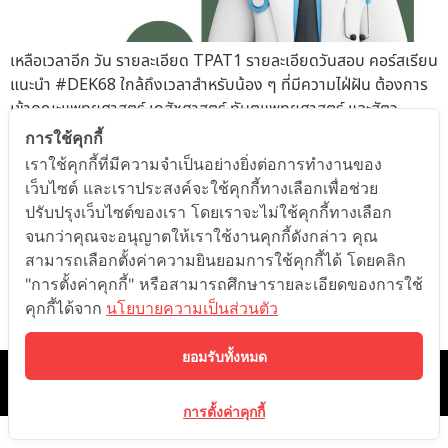
เหลือเวลาอีก วัน รายละเอียด TPAT1 รายละเอียดวันสอบ คอร์สเรียน
แนะนำ #DEK68 ใกล้ถึงเวลาสำหรับน้อง ๆ ที่มีความไฝ่ฝัน ต้องการ
เข้าคณะแพทยศาสตร์ เภสัชศาสตร์ ทันตแพทยศาสตร์ และสัตว
แพทยศาสตร์ เชื่อว่าน้อง ๆ หลายคนทราบกันดีว่า การสอบ TPAT1
การใช้คุกกี้
เอง ก็คือการสอบเกี่ยวกับความถนัดทางแพทยศาสตร์ ใครที่มีเป้า
เราใช้คุกกี้ที่มีความจำเป็นอย่างยิ่งต่อการทำงานของ
หมายแน่นอนอยู่แล้วเนี่ย พลาดไม่ได้กับบทความนี้เลยทีเดียว
เว็บไซต์ และเราประสงค์จะใช้คุกกี้ทางเลือกเพื่อช่วย
DEK68 เตรียมรับมือกับTPAT1ความถนัดทางแพทยศาสตร์ ในโค้ง
ปรับปรุงเว็บไซต์ของเรา โดยเราจะไม่ใช้คุกกี้ทางเลือก
สุดท้ายกัน จะมีอะไรน่าสนใจบ้าง อ่านต่อกันเลย สัดส่วนคะแนน
จนกว่าคุณจะอนุญาตให้เราใช้งานคุกกี้ดังกล่าว คุณ
TPAT1 68 📈 วิชาความถนัดแพทย์ (กสพท หรือ TPAT1) =
สามารถเลือกตั้งค่าความยินยอมการใช้คุกกี้ได้ โดยคลิก
30%วิชา A-Level (วิชาสามัญ) = 70%(โดย A-Level แต่ละวิชา ควร
"การตั้งค่าคุกกี้" หรือสามารถศึกษารายละเอียดของการใช้
ได้คะแนนไม่น้อยกว่า ร้อยละ 30) โดย การสอบ TPAT1 มีทั้งหมด 3
คุกกี้ได้จาก
นโยบายความเป็นส่วนตัว
พาร์ท 300 คะแนนเต็มประกอบไปด้วย […]
ยอมรับทั้งหมด
©️ 2021 ONDEMAND EDUCATION CO.,LTD. ALL RIGHTS RESERVED.
BY LEARN CORPORATION
การตั้งค่าคุกกี้