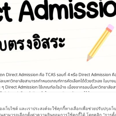
ตก Direct Admission คือ TCAS รอบที่ 4 หรือ Direct Admission คื
ต่ละมหาวิทยาลัยสามารถกำหนดเกณฑ์การคัดเลือกได้ด้วยตัวเอง ในบางมห
ัยนั้น ๆ Direct Admission ใช้เกณฑ์อะไรบ้าง เนื่องจากรอบนี้มหาวิทยา
-Level, Portfolio หรือในบางมหาวิทยาลัย อาจใช้ข้อสอบของตนเอง หร
ให้ติดรอบ Direct Admission น้อง ๆ ที่มีเป้าหมายแล้วควรเช็กเกณฑ์คะแ
ดูแนวข้อสอบเก่า […]
ของเว็บไซต์ และเราประสงค์จะใช้คุกกี้ทางเลือกเพื่อช่วยปรับปรุงเว
ุณสามารถเลือกตั้งค่าความยินยอมการใช้คุกกี้ได้ โดยคลิก "การตั