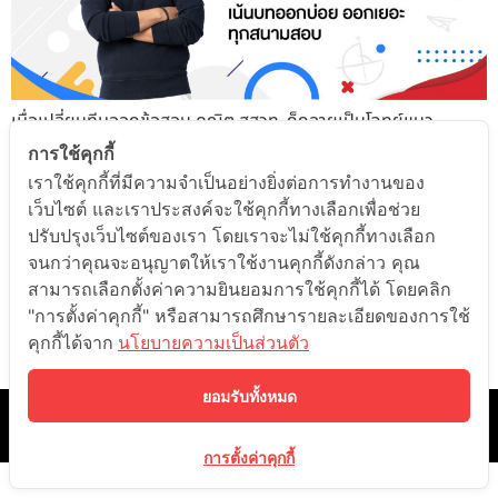
เมื่อเปลี่ยนทีมออกข้อสอบ คณิต สสวท. ก็กลายเป็นโจทย์แนว
ประยุกต์มากขึ้น ทำให้น้องๆ หลายคนมีความกังวล กลัวว่าจะทำ
การใช้คุกกี้
ข้อสอบไม่ได้ 😱 พี่แท็ป ALevel by OnDemand เลยเลือกทั้งหมด
เราใช้คุกกี้ที่มีความจำเป็นอย่างยิ่งต่อการทำงานของ
8 บท มาติวให้น้องๆ แบบเน้นๆ ที่สำคัญ คือ ฟรี!! ไปดูให้ครบทุก EP
เว็บไซต์ และเราประสงค์จะใช้คุกกี้ทางเลือกเพื่อช่วย
เลยนะคร๊าบบบ ทดลองเรียน ฟรี !! Play Video EP1 แคลคูลัส
ปรับปรุงเว็บไซต์ของเรา โดยเราจะไม่ใช้คุกกี้ทางเลือก
แคลคูลัสจะแยกเป็น 3 ทาง คือ แนวเหมือนเดิม สามารถดูข้อสอบเก่า
จนกว่าคุณจะอนุญาตให้เราใช้งานคุกกี้ดังกล่าว คุณ
ได้, เปลี่ยนเป็นแนววิเคราะห์ มักจะเป็นแนวกราฟ และ เปลี่ยนเป็นแนว
สามารถเลือกตั้งค่าความยินยอมการใช้คุกกี้ได้ โดยคลิก
ประยุกต์ จะเน้นในข้อสอบ PAT1 โจทย์เรื่องราวในชีวิตประจำวัน เช่น
"การตั้งค่าคุกกี้" หรือสามารถศึกษารายละเอียดของการใช้
ขายเบเกอรี ขายไอศกรีม กำไร-ต้นทุน Play Video EP2
คุกกี้ได้จาก
นโยบายความเป็นส่วนตัว
ลำดับ,อนุกรม ข้อสอบเลขปี 64 จะออกเรื่อง ลำดับเรขาคณิต […]
ยอมรับทั้งหมด
©️ 2021 ONDEMAND EDUCATION CO.,LTD. ALL RIGHTS RESERVED.
BY LEARN CORPORATION
การตั้งค่าคุกกี้