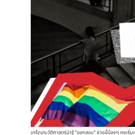
เกร็ดประวัติศาสตร์น่ารู้ “ออกสอบ” ช่วงนี้น้องๆ คงเริ่มเ