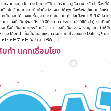
ากหลายแง่มุม ไม่ว่าจะเป็นประวัติศาสตร์ เศรษฐกิจ เพศ หรือว่าเรื่องที่น้
ตัวเช่น วิกฤตการณ์ต้มยำกุ้ง ใช่ไหม แต่ถ้าพูดถึงฟองสบู่แตกครั้งแรก
และเป็นดอกไม้ของชนชั้นสูง ประเทศในแถบยุโรปจะต้องนำเข้าทิวลิปจากตุรก
 ราคาของทิวลิปพุ่งสูงถึง 90,000 บาท (ประมาณ400ปีที่แล้ว) หากคิดเป็
ยอมซื้อทิวลิปราคาแพงอีกแล้ว ราคาของทิวลิปร่วง ฟองสบู่แตก ทำให้มีคนท
ียม’ Pride Month นั้นเป็นเดือนแห่งความภาคภูมิใจของชาว LGBTQ+ ม
‍👨🏾👨🏿‍🤝‍👨🏼 ในปี ค.ศ.1969 […]
ลับทำ แกทเชื่อมโยง