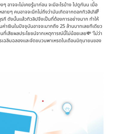
องๆ อาจจะไม่เคยรู้มาก่อน จะมีอะไรบ้าง ไปดูกันน เมื่อ
 หลายๆ คนอาจจะนึกไม่ถึงว่ามันเกิดจากดอกทิวลิป!🌈
ี ดังนั้นแล้วทิวลิปจึงเป็นที่ต้องการอย่างมาก ทำให้
นค่าเงินในปัจจุบันอาจจะมากถึง 25 ล้านบาทเลยทีเดียว
ี่เสียผลประโยชน์จากเหตุการณ์นี้ไม่น้อยเลย💸 ‘ไม่ว่า
ีการเฉลิมฉลองและจัดขบวนพาเหรดในเดือนมิถุนายนของ