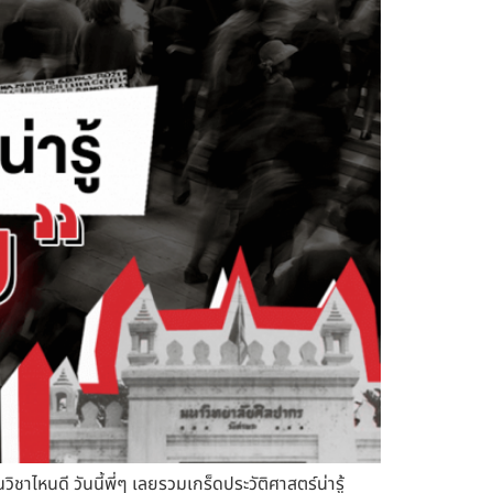
ิชาไหนดี วันนี้พี่ๆ เลยรวมเกร็ดประวัติศาสตร์น่ารู้