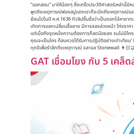
“ออกสอบ” มาให้น้องๆ ซึ่งเกร็ดประวัติศาสตร์เหล่านี้มีหล
พูดถึงเหตุการณ์ฟองสบู่แตกเราก็จะนึกถึงเหตุการณ์รอบ
ย้อนไปในปี ค.ศ.1636 ทิวลิปขึ้นชื่อว่าเป็นดอกไม้หายาก
เกิดการแลกเปลี่ยนซื้อขาย มีการจองล่วงหน้า โก่งราคา
แต่เมื่อถึงจุดหนึ่งความต้องการก็ลดน้อยลง จนไม่มีใคร
คุณจะเป็นใคร ก็สมควรได้รับการปฏิบัติอย่างเท่าเท
ทุกปีเพื่อรำลึกถึงเหตุการณ์ จลาจล Stonewall 👩🏻‍🤝
GAT เชื่อมโยง กับ 5 เคล็ด