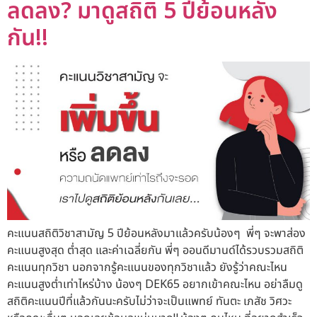
ลดลง? มาดูสถิติ 5 ปีย้อนหลัง
กัน!!
คะแนนสถิติวิชาสามัญ 5 ปีย้อนหลังมาแล้วครับน้องๆ พี่ๆ จะพาส่อง
คะแนนสูงสุด ต่ำสุด และค่าเฉลี่ยกัน พี่ๆ ออนดีมานด์ได้รวบรวมสถิติ
คะแนนทุกวิชา นอกจากรู้คะแนนของทุกวิชาแล้ว ยังรู้ว่าคณะไหน
คะแนนสูงต่ำเท่าไหร่บ้าง น้องๆ DEK65 อยากเข้าคณะไหน อย่าลืมดู
สถิติคะแนนปีที่แล้วกันนะครับไม่ว่าจะเป็นแพทย์ ทันตะ เภสัช วิศวะ