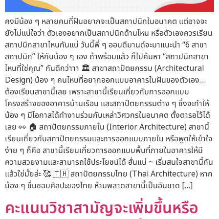
คงมีน้อง ๆ หลายคนที่ฝันอยากจะเป็นสถาปนิกในอนาคต แต่อาจจะ
ยังไม่แน่ใจว่า ตัวเองอยากเป็นสถาปนิกด้านไหน หรือตัวเองควรเรียน
สถาปนิกสาขาไหนกันแน่ วันนี้พี่ ๆ ออนดีมานด์จะมาแนะนำ “6 สาขา
สถาปนิก” ให้กับน้อง ๆ เอง ถ้าพร้อมแล้ว ก็ไปค้นหา “สถาปนิกสาขา
ไหนที่ใช่คุณ” กันดีกว่าาา 🏛 สาขาสถาปัตยกรรม (Architectural
Design) น้อง ๆ คนไหนที่อยากออกแบบอาคารในฝันของตัวเอง…
ต้องเรียนสาขานี้เลย เพราะสาขานี้เรียนเกี่ยวกับการออกแบบ
โครงสร้างของอาคารบ้านเรือน และสถาปัตยกรรมต่าง ๆ ซึ่งจะทำให้
น้อง ๆ มีโอกาสได้ทำงานร่วมกับเหล่าวิศวกรในอนาคต ตั้งตารอไว้ได้
เลย 👀 🏠 สถาปัตยกรรมภายใน (Interior Architecture) สาขานี้
เรียนเกี่ยวกับสถาปัตยกรรมและการออกแบบภายใน หรือพูดให้เข้าใจ
ง่าย ๆ ก็คือ สาขานี้เรียนเกี่ยวการออกแบบพื้นที่ภายในอาคารให้มี
ความสวยงามและสามารถใช้ประโยชน์ได้ ฮั่นแน่ ~ เริ่มสนใจสาขานี้กัน
แล้วใช่มั้ยล่ะ 🥰 🇹🇭 สถาปัตยกรรมไทย (Thai Architecture) หาก
น้อง ๆ ชื่นชอบศิลปะของไทย ห้ามพลาดสาขานี้เป็นอันขาด […]
คะแนนวิชาสามัญจะเพิ่มขึ้นหรือ