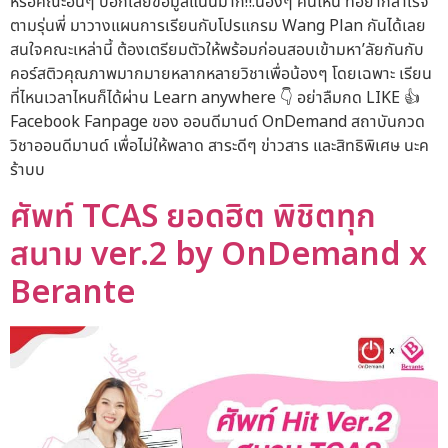
หรือคณะอื่นๆ บอกเลยข้อมูลแน่นมาก‼.น้องๆ คนไหน ที่อยากสำเร็จ
ตามรุ่นพี่ มาวางแผนการเรียนกับโปรแกรม Wang Plan กันได้เลย
สนใจคณะเหล่านี้ ต้องเตรียมตัวให้พร้อมก่อนสอบเข้ามหา’ลัยกันกับ
คอร์สติวคุณภาพมากมายหลากหลายวิชาเพื่อน้องๆ โดยเฉพาะ เรียน
ที่ไหนเวลาไหนก็ได้ผ่าน Learn anywhere 👇 อย่าลืมกด LIKE 👍
Facebook Fanpage ของ ออนดีมานด์ OnDemand สถาบันกวด
วิชาออนดีมานด์ เพื่อไม่ให้พลาด สาระดีๆ ข่าวสาร และสิทธิพิเศษ นะค
ร้าบบ
ศัพท์ TCAS ยอดฮิต พิชิตทุก
สนาม ver.2 by OnDemand x
Berante