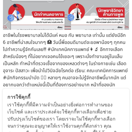
อาชีพในโรงพยาบาลไม่ได้มีแค่ หมอ กับ พยาบาล เท่านั้น แต่ยังมีอีก
6 อาชีพที่น่าสนใจมากๆ 🏥 วันนี้พี่ออนดีมานด์จะขอพาน้องๆ ทุกคน
ไปทำความรู้จักกันเลย!!! #นักเทคนิคการแพทย์👩‍🔬 อีกทางเลือก
สำหรับน้องๆ ที่ไม่อยากเจอคนไข้เยอะๆ เพราะนั่งทำงานอยู่ในแล็บ
เป็นหลัก ทำหน้าที่ตรวจเชื้อจากของเหลวต่างๆ ในร่างกายเช่น เลือด
อุจาระ ปัสสาวะ เพื่อนำไปวินิจฉัยโรคต่อ เรียน: คณะเทคนิคการแพทย์
#นักกิจกรรมบำบัด 🙆‍♂️ หลายๆ คนอาจจะไม่รู้จักอาชีพนี้มากนัก แต่
อยากบอกว่าตำแหน่งนี้เป็นที่ต้องการอย่างมาก หน้าที่ของนัก
กิจกรรมบำบัดคือ จะใช้กิจกรรมเป็นสื่อในการรักษา บำบัด ให้คำ
การใช้คุกกี้
แนะนำผู้ป่วยทางจิตใจ และด้านร่างกายให้สามารถใช้ชีวิตได้อย่าง
เราใช้คุกกี้ที่มีความจำเป็นอย่างยิ่งต่อการทำงานของ
ปกตินั่นเอง เรียน: คณะกายภาพบำบัด สาขากิจกรรมบำบัด คณะ
เว็บไซต์ และเราประสงค์จะใช้คุกกี้ทางเลือกเพื่อช่วย
เทคนิคการแพทย์ สาขากิจกรรมบำบัด #นักกำหนดอาหาร 🥗 หน้าที่
ปรับปรุงเว็บไซต์ของเรา โดยเราจะไม่ใช้คุกกี้ทางเลือก
หลักๆ เลยคือการคำนวณพลังงาน สารอาหาร ให้คนไข้แต่ละคนใน
จนกว่าคุณจะอนุญาตให้เราใช้งานคุกกี้ดังกล่าว คุณ
แต่ละโรค ทานอย่างเหมาะสมในแต่ละมื้อ นอกจากนี้ยังต้องมีการซัก