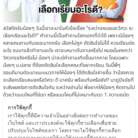
สวัสดีครับน้องๆ วันนี้เราจะมาในหัวข้อเรื่อง “ระหว่างหมอและวิศวะ จะ
เลือกเรียนอะไรดี?” คำถามนี้เป็นคำถามโลกแตกก็ว่าได้ เพราะมีน้องๆ
หลายคนถามกันเยอะมากครับ เลือกไม่ถูก ตัดสินใจไม่ได้ ควรเรียนต่อ
อะไร จบมาแล้วทำงานอะไร เราจะเหมาะกับงานหรือไม่ หมอมั่นคงกว่า
วิศวกรจริงหรือไม่ น้องๆ น่าจะมีคำถามเกิดขึ้นมากกาย โดยเฉพาะ
น้องๆ ม.ปลาย ที่ต้องตัดสินใจเลือกคณะที่อยากเรียน วันนี้พี่ๆ
ออนดีมานด์จะมาแนะแนวทางให้น้องๆ ได้ตัดสินใจง่ายขึ้น ว่าน้องควร
จะเลือกเรียนหมอหรือวิศวะ ดี มาครับ พร้อมกันหรือยัง!? มาดูปัจจัยที่
จะส่งผลต่อการตัดสินใจกัน ระหว่างอ่านไป พี่อยากให้น้องๆ คิดตามไป
ด้วยว่าแบบไหนที่ใช่เรา หรือแบบไหนที่ไม่เหมาะกับเรา 1. ความถนัด
ของตัวเอง ก่อนอื่นให้น้องถามตัวเอง สังเกตตัวเองว่าชอบเรียนอะไร
การใช้คุกกี้
อยากเป็นอะไร อย่าเรียนตามค่านิยมหรือกระแสสังคม เพราะถ้าต้อง
เราใช้คุกกี้ที่มีความจำเป็นอย่างยิ่งต่อการทำงานของ
เรียนคณะที่ตัวเองไม่ชอบ ก็จะมีปัญหากับอนาคตของตัวเอง และมี
เว็บไซต์ และเราประสงค์จะใช้คุกกี้ทางเลือกเพื่อช่วย
ความลำบากตามมาทีหลัง หากน้องอยากเรียนวิศวะเพราะอยากเป็น
ปรับปรุงเว็บไซต์ของเรา โดยเราจะไม่ใช้คุกกี้ทางเลือก
และชอบวิชาคณิตศาสตร์และฟิสิกส์อยู่แล้ว ก็ถือว่าตอบโจทย์ ควร
จนกว่าคุณจะอนุญาตให้เราใช้งานคุกกี้ดังกล่าว คุณ