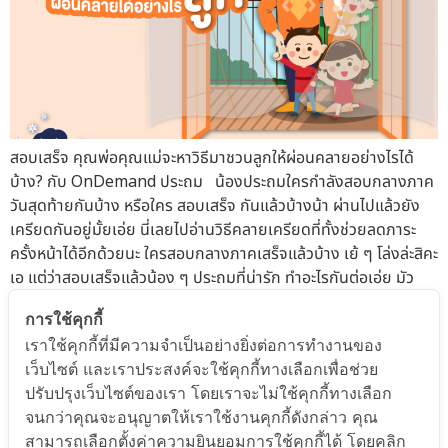
สอบเสร็จ คุณพ่อคุณแม่จะหาวิธีมาชวนลูกให้ผ่อนคลายอย่างไรได้
บ้าง? กับ OnDemand ประถม น้องประถมใครกำลังสอบกลางภาค
วันสุดท้ายกันบ้าง หรือใคร สอบเสร็จ กันแล้วบ้างน้า ผ่านไปแล้วยัง
เครียดกันอยู่มั้ยเอ่ย นี่เลยไปอ่านวิธีคลายเครียดที่ทั้งช่วยลดภาระ
ครั้งหน้าได้อีกด้วยนะ ใครสอบกลางภาคเสร็จแล้วบ้าง เย้ ๆ โล่งล่ะสิคะ
เอ แต่ว่าสอบเสร็จแล้วน้อง ๆ ประถมที่น่ารัก ทำอะไรกันต่อเอ่ย มัว
นอนพักผ่อนให้สบายใจกันอยู่หรือเปล่า หรือ สอบเสร็จปุ๊ปก็ทิ้งความรู้
การใช้คุกกี้
วิ่งหาการ์ตูน เกม กันทันที ฮันแน่ 🤔 คุณพ่อคุณแม่ทราบกันไหมคะ
เราใช้คุกกี้ที่มีความจำเป็นอย่างยิ่งต่อการทำงานของ
ว่าจริง ๆ แล้วหลังสอบเนี่ย ลูกของเราอาจจะยังมีผลตกค้างจากช่วง
เว็บไซต์ และเราประสงค์จะใช้คุกกี้ทางเลือกเพื่อช่วย
สอบ วิตกกังวลไม่หาย วันนี้พี่ OnDemand ประถม ก็เลยจะมาขอ
ปรับปรุงเว็บไซต์ของเรา โดยเราจะไม่ใช้คุกกี้ทางเลือก
แนะนำ วิธีที่จะช่วยให้น้อง ๆ ได้ผ่อนคลายความเหนื่อยล้าหลังสอบกัน
จนกว่าคุณจะอนุญาตให้เราใช้งานคุกกี้ดังกล่าว คุณ
และที่สำคัญนะคะ ยังเป็นการลดภาระการสอบปลาคภาคที่ขยับใกล้เข้า
สามารถเลือกตั้งค่าความยินยอมการใช้คุกกี้ได้ โดยคลิก
แทนที่กลางภาคที่ผ่านพ้นไปด้วย จะได้ไม่หนัก ไม่เหนื่อยเท่ารอบนี้น้า