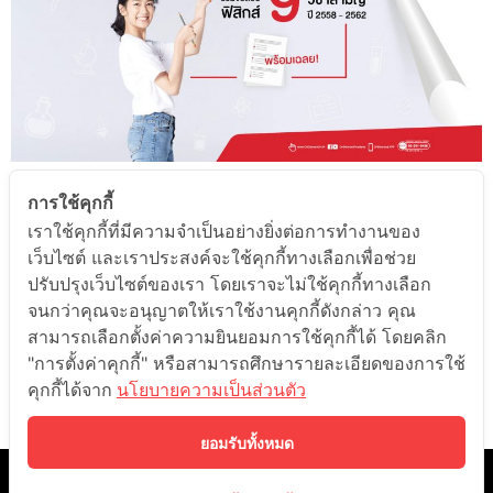
ข่าวดีสำหรับน้องๆ ที่กำลังเตรียมตัวสอบ พี่ๆ ออนดีมานด์ ได้รวบรวม
การใช้คุกกี้
ข้อสอบ ฟิสิกส์ 9 วิชาสามัญ ไว้ให้แล้ว ย้อนหลังตั้งแต่ปี 2558 –
เราใช้คุกกี้ที่มีความจำเป็นอย่างยิ่งต่อการทำงานของ
2562 พร้อมเฉลย ไปทดลองทำ ทดสอบความรู้ ความเข้าใจของตัว
เว็บไซต์ และเราประสงค์จะใช้คุกกี้ทางเลือกเพื่อช่วย
เองกันได้เลยคร้าบบบ 🤟 เหลือเวลาเตรียมสอบ ฟิสิกส์ 9 วิชาสามัญ
ปรับปรุงเว็บไซต์ของเรา โดยเราจะไม่ใช้คุกกี้ทางเลือก
00 วัน 00 ชั่วโมง 00 นาที 00 วินาที ตัวอย่าง ข้อสอบ ฟิสิกส์ ปี 2558
จนกว่าคุณจะอนุญาตให้เราใช้งานคุกกี้ดังกล่าว คุณ
กำหนดให้ใช้ค่าต่อไปนี้ สำหรับกรณีที่ต้องแทนค่าตัวเลข g = 9.8
สามารถเลือกตั้งค่าความยินยอมการใช้คุกกี้ได้ โดยคลิก
m/s2 π =3.14159180° = π เรเดียนสัญลักษณ์ log แทนลอการิทึม
"การตั้งค่าคุกกี้" หรือสามารถศึกษารายละเอียดของการใช้
ฐานสิบหรือตามที่กำหนดในโจทย์ 📍 ดีดมวลก้อนหนึ่งขึ้นไปในแนวดิ่ง
คุกกี้ได้จาก
นโยบายความเป็นส่วนตัว
ด้วยความเร็วต้น 7.0 m.s−1 จะขึ้นไปได้สูงกี่เมตร จากจุดที่ดีด 1.
1.222. […]
ยอมรับทั้งหมด
©️ 2021 ONDEMAND EDUCATION CO.,LTD. ALL RIGHTS RESERVED.