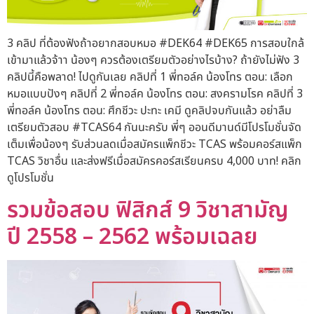
3 คลิป ที่ต้องฟังถ้าอยากสอบหมอ #DEK64 #DEK65 การสอบใกล้
เข้ามาแล้วจ้าา น้องๆ ควรต้องเตรียมตัวอย่างไรบ้าง? ถ้ายังไม่ฟัง 3
คลิปนี้คือพลาด! ไปดูกันเลย คลิปที่ 1 พี่ทอล์ค น้องโทร ตอน: เลือก
หมอแบบปังๆ คลิปที่ 2 พี่ทอล์ค น้องโทร ตอน: สงครามโรค คลิปที่ 3
พี่ทอล์ค น้องโทร ตอน: ศึกชีวะ ปะทะ เคมี ดูคลิปจบกันแล้ว อย่าลืม
เตรียมตัวสอบ #TCAS64 กันนะครับ พี่ๆ ออนดีมานด์มีโปรโมชั่นจัด
เต็มเพื่อน้องๆ รับส่วนลดเมื่อสมัครแพ็กชีวะ TCAS พร้อมคอร์สแพ็ก
TCAS วิชาอื่น และส่งฟรีเมื่อสมัครคอร์สเรียนครบ 4,000 บาท! คลิก
ดูโปรโมชั่น
รวมข้อสอบ ฟิสิกส์ 9 วิชาสามัญ
ปี 2558 – 2562 พร้อมเฉลย