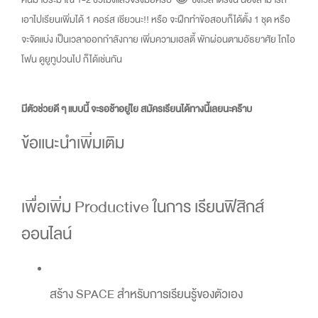
เอาไปเรียนเพิ่มได้ 1 คอร์ส เชียวนะ!! หรือ จะฝึกทำข้อสอบก็ได้ตั้ง 1 ชุด หรือ
จะจัดแบ่ง เป็นเวลาออกกำลังกาย เพิ่มความเฮลตี้ พักผ่อนตามอัธยาศัย ไถไอ
โฟน ดูยูทูปวนไป ก็ได้เช่นกัน
มีตัวช่วยดี ๆ แบบนี้ จะรอช้าอยู่ใย สมัครเรียนได้ทางนี้เลยนะคร๊าบ
ข้อแนะนำเพิ่มเติม
เพื่อเพิ่ม Productive ในการ เรียนฟิสิกส์
ออนไลน์
สร้าง SPACE สำหรับการเรียนรู้ของตัวเอง