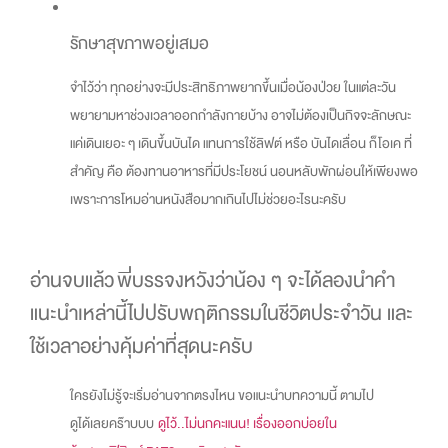
รักษาสุขภาพอยู่เสมอ
จำไว้ว่า ทุกอย่างจะมีประสิทธิภาพยากขึ้นเมื่อน้องป่วย ในแต่ละวัน
พยายามหาช่วงเวลาออกกำลังกายบ้าง อาจไม่ต้องเป็นกิจจะลักษณะ
แค่เดินเยอะ ๆ เดินขึ้นบันได แทนการใช้ลิฟต์ หรือ บันไดเลื่อน ก็โอเค ที่
สำคัญ คือ ต้องทานอาหารที่มีประโยชน์ นอนหลับพักผ่อนให้เพียงพอ
เพราะการโหมอ่านหนังสือมากเกินไปไม่ช่วยอะไรนะครับ
อ่านจบแล้ว พี่บรรจงหวังว่าน้อง ๆ จะได้ลองนำคำ
แนะนำเหล่านี้ไปปรับพฤติกรรมในชีวิตประจำวัน และ
ใช้เวลาอย่างคุ้มค่าที่สุดนะครับ
ใครยังไม่รู้จะเริ่มอ่านจากตรงไหน ขอแนะนำบทความนี้ ตามไป
ดูได้เลยคร๊าบบบ
ดูไว้..ไม่นกคะแนน! เรื่องออกบ่อยใน