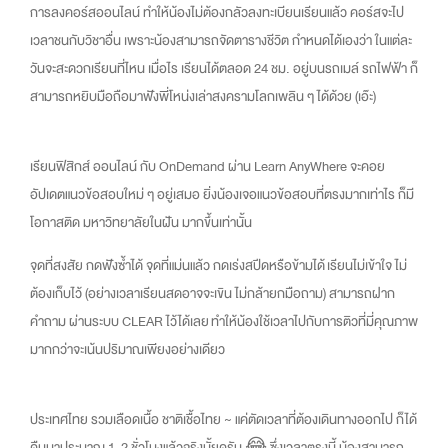
การลงคอร์สออนไลน์ ทำให้น้องไม่ต้องกลัวลงทะเบียนเรียนแล้ว คอร์สจะไป
เวลาชนกับวิชาอื่น เพราะน้องสามารถจัดตารางชีวิต กำหนดได้เองว่า ในแต่ละ
วันจะสะดวกเรียนที่ไหน เมื่อไร เรียนได้ตลอด 24 ชม. อยู่บนรถเมล์ รถไฟฟ้า ก็
สามารถหยิบมือถือมาฟังพี่โหน่งเล่าสงครามโลกเพลิน ๆ ได้ด้วย (เอ๊ะ)
เรียนฟิสิกส์ ออนไลน์ กับ OnDemand ผ่าน Learn AnyWhere จะคอย
อัปเดตแนวข้อสอบใหม่ ๆ อยู่เสมอ ยิ่งน้องเจอแนวข้อสอบที่ตรงมากเท่าไร ก็มี
โอกาสติด มหาวิทยาลัยในฝัน มากขึ้นเท่านั้น
จุดที่สงสัย กดฟังซ้ำได้ จุดที่แม่นแล้ว กดเร่งสปีดหรือข้ามได้ เรียนไม่เข้าใจ ไม่
ต้องเก็บไว้ (อย่างเวลาเรียนสดอาจจะเขิน ไม่กล้ายกมือถาม) สามารถฝาก
คำถาม ผ่านระบบ CLEAR ไว้ได้เลย ทำให้น้องใช้เวลาไปกับการติวที่ม่ีคุณภาพ
มากกว่าจะเน้นปริมาณเพียงอย่างเดียว
ประเทศไทย รวมเลือดเนื้อ ชาติเชื้อไทย ~ แค่ตัดเวลาที่ต้องเดินทางออกไป ก็ได้
คืนมาประมาณ 1-2 ชั่วโมงแล้วจริงมั้ยครับ 😂 ซึ่งเวลาตรงนี้ น้องสามารถ