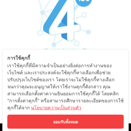
การใช้คุกกี้
เราใช้คุกกี้ที่มีความจำเป็นอย่างยิ่งต่อการทำงานของ
เว็บไซต์ และเราประสงค์จะใช้คุกกี้ทางเลือกเพื่อช่วย
ปรับปรุงเว็บไซต์ของเรา โดยเราจะไม่ใช้คุกกี้ทางเลือก
GAT เชื่อมโยง
จนกว่าคุณจะอนุญาตให้เราใช้งานคุกกี้ดังกล่าว คุณ
สามารถเลือกตั้งค่าความยินยอมการใช้คุกกี้ได้ โดยคลิก
วางหลักคิด แยกเยอะ เชื่อมโยง
"การตั้งค่าคุกกี้" หรือสามารถศึกษารายละเอียดของการใช้
แม่นยำ ทำได้เต็ม
GAT150
คุกกี้ได้จาก
นโยบายความเป็นส่วนตัว
ยอมรับทั้งหมด
©️ 2021 ONDEMAND EDUCATION CO.,LTD. ALL RIGHTS RESERVED.