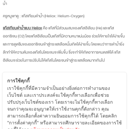
น้ำ
ครูหมูพาดู : แก๊สเทียมดำน้ำ (Heliox: Helium-Oxygen)
แก๊สเทียมดำน้ำแบบ Heliox
คือ แก๊สที่มีส่วนผสมของแก๊สฮีเลียม (He) และแก๊ส
ออกซิเจน (O
2
) โดยแก๊สฮีเลียมเป็นแก๊สที่มีความหนาแน่นน้อย ช่วยให้หายใจได้ง่ายขึ้น
และการดูดซึมของออกซิเจนเข้าสู่กระแสเลือดนั้นเกิดได้ง่ายขึ้น โดยพบว่าการดำน้ำยิ่ง
ลึกทำให้ความดันของแก๊สไนโตรเจนจะเพิ่มขึ้น ซึ่งจะทำให้เกิดอาการหมดสติได้ แก๊ส
ฮีเลียมจะช่วยในการปรับไม่ให้แก๊สไนโตรเจนเข้าสู่กระแสเลือดมากเกินไป
การใช้คุกกี้
เราใช้คุกกี้ที่มีความจำเป็นอย่างยิ่งต่อการทำงานของ
เว็บไซต์ และเราประสงค์จะใช้คุกกี้ทางเลือกเพื่อช่วย
ดูรายละเอียดคอร์สเรียน
ปรับปรุงเว็บไซต์ของเรา โดยเราจะไม่ใช้คุกกี้ทางเลือก
จนกว่าคุณจะอนุญาตให้เราใช้งานคุกกี้ดังกล่าว คุณ
สามารถเลือกตั้งค่าความยินยอมการใช้คุกกี้ได้ โดยคลิก
"การตั้งค่าคุกกี้" หรือสามารถศึกษารายละเอียดของการใช้