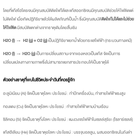
โดยที่แก๊สไฮโดรเจนมีคุณสมบัติติดไฟได้และแก๊สออกซิเจนมีคุณสมบัติช่วยให้ไฟติดแต่
ไม่ติดไฟ เมื่อเกิดปฏิกิริยาแล้วได้ผลิตภัณฑ์เป็นน้ำ ซึ่งมีคุณสมบัติ
ติดไฟไม่ได้และไม่ช่วย
ให้ไฟติด
มีสมบัติแตกต่างจากธาตุเดิมโดยสิ้นเชิง
H
2
O (l) → H
2
(g) + O
2
(g)
เป็นปฏิกิริยาแยกน้ำด้วยกระแสไฟฟ้า (กระบวนทางเคมี)
H
2
O (l)
→
H
2
O (g)
เป็นการเปลี่ยนสถานะจากของเหลวเป็นแก๊ส จัดเป็นการ
เปลี่ยนแปลงทางกายภาพซึ่งไม่สามารถแยกสารประกอบให้เป็นธาตุได้
ตัวอย่างธาตุที่พบในชีวิตประจำวันที่ควรรู้จัก
อะลูมิเนียม (Al) จัดเป็นธาตุโลหะ ประโยชน์ : ทำปีกเครื่องบิน, ทำสายไฟฟ้าแรงสูง
ทองแดง (Cu) จัดเป็นธาตุโลหะ ประโยชน์ : ทำสายไฟฟ้าตามบ้านเรือน
ซิลิคอน (Si) จัดเป็นธาตุกึ่งโลหะ ประโยชน์ : แผงวงจรไฟฟ้าในเซลล์สุริยะ (โซลาร์เซลล์)
แก๊สฮีเลียม (He) จัดเป็นธาตุอโลหะ ประโยชน์ : บรรจุบอลลูน, ผสมออกซิเจนในถังดำ