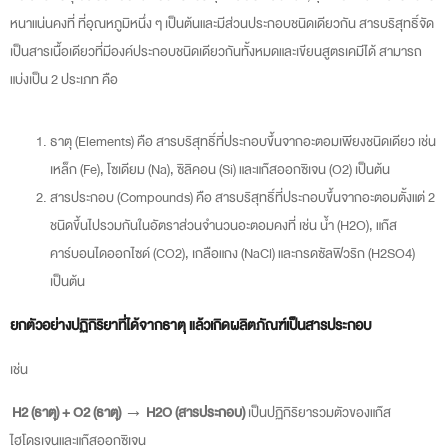
หนาแน่นคงที่ ที่อุณหภูมิหนึ่ง ๆ เป็นต้นและมีส่วนประกอบชนิดเดียวกัน สารบริสุทธิ์จัด
เป็นสารเนื้อเดียวที่มีองค์ประกอบชนิดเดียวกันทั้งหมดและเขียนสูตรเคมีได้ สามารถ
แบ่งเป็น 2 ประเภท คือ
ธาตุ (Elements) คือ สารบริสุทธิ์ที่ประกอบขึ้นจากอะตอมเพียงชนิดเดียว เช่น
เหล็ก (Fe), โซเดียม (Na), ซิลิคอน (Si) และแก๊สออกซิเจน (O
2
) เป็นต้น
สารประกอบ (Compounds) คือ สารบริสุทธิ์ที่ประกอบขึ้นจากอะตอมตั้งแต่ 2
ชนิดขึ้นไปรวมกันในอัตราส่วนจำนวนอะตอมคงที่ เช่น น้ำ (H
2
O), แก๊ส
คาร์บอนไดออกไซด์ (CO
2
), เกลือแกง (NaCl) และกรดซัลฟิวริก (H
2
SO
4
)
เป็นต้น
ยกตัวอย่างปฏิกิริยาที่ได้จากธาตุ แล้วเกิดผลิตภัณฑ์เป็นสารประกอบ
เช่น
H
2
(ธาตุ) + O
2
(ธาตุ) → H
2
O (สารประกอบ)
เป็นปฏิกิริยารวมตัวของแก๊ส
ไฮโดรเจนและแก๊สออกซิเจน