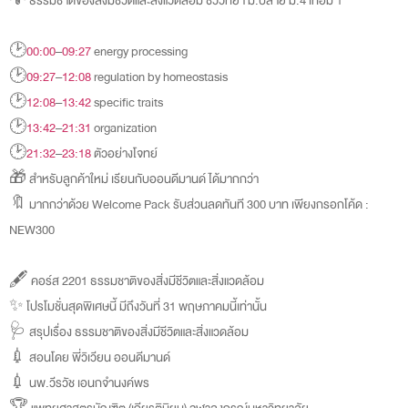
💡 ธรรมชาติของสิ่งมีชีวิตและสิ่งแวดล้อม ชีววิทยา ม.ปลาย ม.4 เทอม 1
🕑
00:00
–
09:27
energy processing
🕑
09:27
–
12:08
regulation by homeostasis
🕑
12:08
–
13:42
specific traits
🕑
13:42
–
21:31
organization
🕑
21:32
–
23:18
ตัวอย่างโจทย์
🎁 สำหรับลูกค้าใหม่ เรียนกับออนดีมานด์ ได้มากกว่า
🔖 มากกว่าด้วย Welcome Pack รับส่วนลดทันที 300 บาท เพียงกรอกโค้ด :
NEW300
🖋️ คอร์ส 2201 ธรรมชาติของสิ่งมีชีวิตและสิ่งแวดล้อม
✨ โปรโมชั่นสุดพิเศษนี้ มีถึงวันที่ 31 พฤษภาคมนี้เท่านั้น
🩺 สรุปเรื่อง ธรรมชาติของสิ่งมีชีวิตและสิ่งแวดล้อม
💉 สอนโดย พี่วิเวียน ออนดีมานด์
💉 นพ.วีรวัช เอนกจำนงค์พร