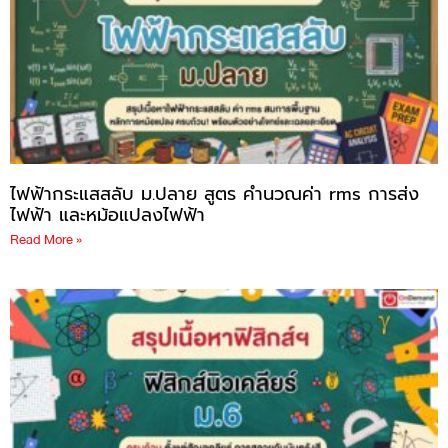
ไฟฟ้ากระแสสลับ ม.ปลาย สูตร คำนวณค่า rms การส่ง
ไฟฟ้า และหม้อแปลงไฟฟ้า
Read More »