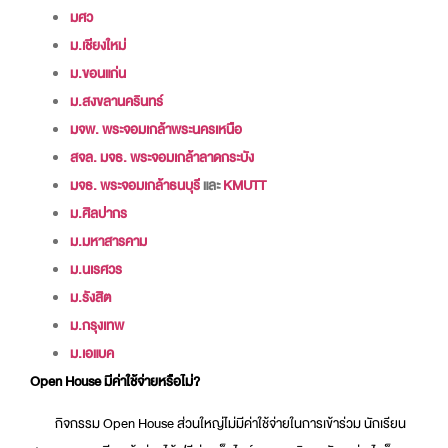
มศว
ม.เชียงใหม่
ม.ขอนแก่น
ม.สงขลานครินทร์
มจพ. พระจอมเกล้าพระนครเหนือ
สจล. มจธ. พระจอมเกล้าลาดกระบัง
มจธ. พระจอมเกล้าธนบุรี
และ
KMUTT
ม.ศิลปากร
ม.มหาสารคาม
ม.นเรศวร
ม.รังสิต
ม.กรุงเทพ
ม.เอแบค
Open House มีค่าใช้จ่ายหรือไม่?
กิจกรรม Open House ส่วนใหญ่ไม่มีค่าใช้จ่ายในการเข้าร่วม นักเรียน