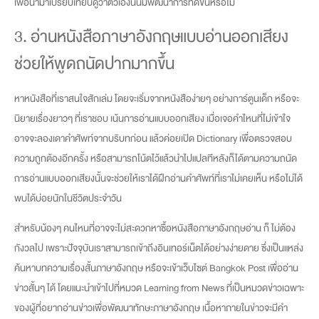
เพื่อนำมาเปรียบเทียบดูว่าตัวเองนั้นมีพัฒนาการที่ดีขึ้นหรือไม่
3. อ่านหนังสือภาษาอังกฤษแบบอ่านออกเสียง
ช่วยให้พูดถนัดปากมากขึ้น
หาหนังสือที่เราสนใจสักเล่ม โดยจะเริ่มจากหนังสือง่ายๆ อย่างการ์ตูนเด็ก หรือจะ
นิยายเรื่องยาวๆ ที่เราชอบ เน้นการอ่านแบบออกเสียง เมื่อเจอคำไหนที่ไม่เข้าใจ
อาจจะลองเดาคำศัพท์จากบริบทก่อน แล้วค่อยเปิด Dictionary เพื่อตรวจสอบ
ความถูกต้องอีกครั้ง หรือสามารถโน้ตไว้แล้วนำไปแปลทีหลังก็ได้ตามความถนัด
การอ่านแบบออกเสียงนั้นจะช่วยให้เราได้ฝึกอ่านคำศัพท์ที่เราไม่เคยเห็น หรือไม่ได้
พบได้บ่อยนักในชีวิตประจำวัน
สำหรับน้องๆ คนไหนที่อาจจะไม่สะดวกหาซื้อหนังสือภาษาอังกฤษอ่าน ก็ ไม่ต้อง
กังวลไป เพราะปัจจุบันเราสามารถเข้าถึงอินเทอร์เน็ตได้อย่างง่ายดาย ซึ่งเป็นแหล่ง
ค้นหาบทความเรื่องสั้นภาษาอังกฤษ หรือจะเข้าเว็บไซต์ Bangkok Post เพื่ออ่าน
ข่าวสั้นๆ ได้ โดยแนะนำเข้าไปที่หมวด Learning from News ที่เป็นหมวดข่าวเฉพาะ
ของผู้ที่อยากอ่านข่าวเพื่อพัฒนาทักษะภาษาอังกฤษ เนื้อหาภายในข่าวจะมีคำ