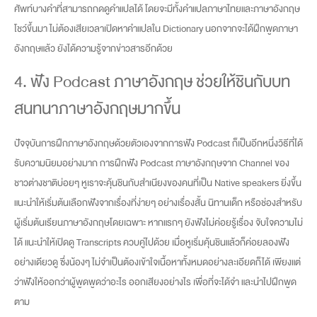
ศัพท์บางคำที่สามารถกดดูคำแปลได้ โดยจะมีทั้งคำแปลภาษาไทยและภาษาอังกฤษ
โชว์ขึ้นมา ไม่ต้องเสียเวลาเปิดหาคำแปลใน Dictionary นอกจากจะได้ฝึกพูดภาษา
อังกฤษแล้ว ยังได้ความรู้จากข่าวสารอีกด้วย
4. ฟัง Podcast ภาษาอังกฤษ ช่วยให้ชินกับบท
สนทนาภาษาอังกฤษมากขึ้น
ปัจจุบันการฝึกภาษาอังกฤษด้วยตัวเองจากการฟัง Podcast ก็เป็นอีกหนึ่งวิธีที่ได้
รับความนิยมอย่างมาก การฝึกฟัง Podcast ภาษาอังกฤษจาก Channel ของ
ชาวต่างชาติบ่อยๆ หูเราจะคุ้นชินกับสำเนียงของคนที่เป็น Native speakers ยิ่งขึ้น
แนะนำให้เริ่มต้นเลือกฟังจากเรื่องที่ง่ายๆ อย่างเรื่องสั้น นิทานเด็ก หรือช่องสำหรับ
ผู้เริ่มต้นเรียนภาษาอังกฤษโดยเฉพาะ หากแรกๆ ยังฟังไม่ค่อยรู้เรื่อง จับใจความไม่
ได้ แนะนำให้เปิดดู Transcripts ควบคู่ไปด้วย เมื่อหูเริ่มคุ้นชินแล้วก็ค่อยลองฟัง
อย่างเดียวดู ซึ่งน้องๆ ไม่จำเป็นต้องเข้าใจเนื้อหาทั้งหมดอย่างละเอียดก็ได้ เพียงแต่
ว่าฟังให้ออกว่าผู้พูดพูดว่าอะไร ออกเสียงอย่างไร เพื่อที่จะได้จำ และนำไปฝึกพูด
ตาม