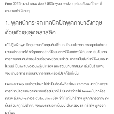
Prep มีวิธีดีๆ มานำเสนอ ด้วย 7 วิธีฝึกพูดภาษาอังกฤษด้วยตัวเองที่ใครๆ ก็
สามารถทำได้ง่ายๆ
1. พูดหน้ากระจก เทคนิคฝึกพูดภาษาอังกฤษ
ด้วยตัวเองสุดคลาสคิค
แม้ไม่รู้จะฝึกพูด ฝึกคุยภาษาอังกฤษกับเพื่อนคนไหน แต่เราสามารถคุยกับตัวเอง
ผ่านหน้ากระจกได้ วิธีสุดคลาสสิกที่ต้องบอกว่าได้ผลลัพธ์ดีเกินคาด เริ่มต้นจาก
การถามตอบกับตัวเองด้วยเรื่องของชีวิตประจำวัน อาจจะเป็นสิ่งที่เราได้พบเจอมา
ในวันนี้ เป็นแพลนของวันพรุ่งนี้ หรือจะลองสวมบทบาทสมมติ เล่นเป็นร้านขาย
ของ ร้านอาหาร หรือบทบาทจากหนังเรื่องโปรดก็ได้ทั้งนั้น
Premier Prep แนะนำว่าน้องๆ ไม่จำเป็นต้องโฟกัสเรื่อง Grammar มากนัก เพราะ
การที่เรามีความกังวลเกี่ยวกับเรื่องนี้มากไป เช่นกลัวว่าจะใช้ Tenses ไม่ถูกต้อง
กลัวจะลืมเติม -s กังวล Collocation ยิ่งจะทำให้เราไม่กล้าที่จะพูดภาษาอังกฤษ ดัง
นั้นแล้วผิดถูกไม่สำคัญ ขอเพียงแค่น้องๆ นั้นมั่นใจในตัวเอง และกล้าที่จะพูดออก
มาก็พอ