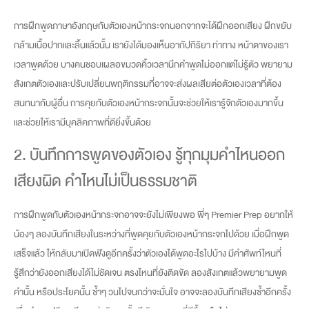
การฝึกพูดภาษาอังกฤษกับตัวเองหน้ากระจกนอกจากจะได้ฝึกออกเสียง ฝึกขยับ
กล้ามเนื้อปากและลิ้นแล้วนั้น เรายังได้มองเห็นอากัปกิริยา ท่าทาง หน้าตาของเรา
เวลาพูดด้วย บางคนชอบเผลอขมวดคิ้วเวลานึกคำพูดไม่ออกแต่ไม่รู้ตัว พยายาม
สังเกตตัวเองและปรับเปลี่ยนพฤติกรรมที่อาจจะส่งผลเสียต่อตัวเองเวลาที่ต้อง
สนทนากับผู้อื่น การคุยกับตัวเองหน้ากระจกนั้นจะช่วยให้เรารู้จักตัวเองมากขึ้น
และช่วยให้เรามีบุคลิคภาพที่ดียิ่งขึ้นด้วย
2. บันทึกการพูดของตัวเอง รู้ทุกมุมคำไหนออก
เสียงผิด คำไหนไม่เป็นธรรมชาติ
การฝึกพูดกับตัวเองหน้ากระจกอาจจะยังไม่เพียงพอ พี่ๆ Premier Prep อยากให้
น้องๆ ลองบันทึกเสียงในระหว่างที่พูดคุยกับตัวเองหน้ากระจกไปด้วย เมื่อฝึกพูด
เสร็จแล้ว ให้กลับมาเปิดฟังดูอีกครั้งว่าตัวเองได้พูดอะไรไปบ้าง มีคำศัพท์ไหนที่
รู้สึกว่ายังออกเสียงได้ไม่ชัดเจน ตรงไหนที่ยังติดขัด ลองสังเกตแล้วพยายามพูด
คำนั้น หรือประโยคนั้น ซ้ำๆ วนไปจนกว่าจะมั่นใจ อาจจะลองบันทึกเสียงซ้ำอีกครั้ง