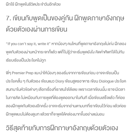
ฝึกใช้ ฝึกพูดในชีวิตประจำวันอีกด้วย
7. เขียนกับพูดเป็นของคู่กัน ฝึกพูดภาษาอังกฤษ
ด้วยตัวเองผ่านการเขียน
“If you can’t say it, write it” หากน้องๆ คนไหนที่พูดภาษาอังกฤษไม่เก่ง ฝึกลอง
พูดกับตัวเองผ่านหน้ากระจกก็แล้ว แต่ก็ไม่รู้ว่าจะเริ่มพูดยังไง คิดคำศัพท์ได้ไม่ทัน
เรียบเรียงเป็นประโยคไม่ถูก
พี่ๆ Premier Prep แนะนำให้น้องๆ ลองเริ่มจากการเขียนก่อน อาจจะเขียนเป็น
ประโยคสั้น ๆ กับตัวเอง เขียนแนว Diary เขียนสูตรอาหาร เขียน Dialogue ประโยค
สนทนาในหัวข้อต่างๆ เลือกเรื่องที่เราสนใจได้เลย เพราะเวลาเขียนนั้น เราจะมีเวลา
ในการคิด ไม่เหมือนกับการพูดที่ต้องพูดออกมาในทันที เมื่อเขียนเสร็จแล้ว ก็ค่อย
ลองฝึกพูดกับตัวเองอีกครั้ง อาจจะเริ่มจากอ่านตามบทที่เราเขียนไว้ก่อน แล้วค่อย
ฝึกพูดแบบไม่ต้องดูบท แล้วเราก็จะพูดได้คล่องมากขึ้นอย่างแน่นอน
วิธีสุดท้ายกับการฝึกภาษาอังกฤษด้วยตัวเอง