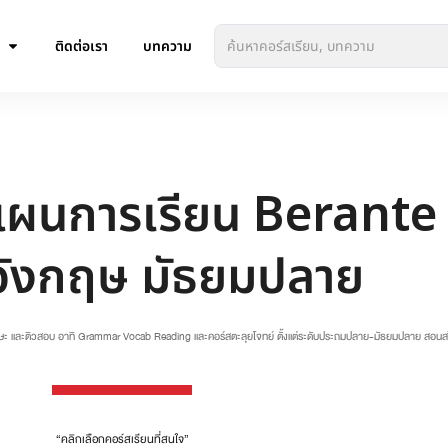
ติดต่อเรา
บทความ
แผนการเรียน Berante
อังกฤษ มัธยมปลาย
กษะ และติวสอบ อาทิ Grammar Vocab Reading และคอร์สตะลุยโจทย์ ตั้งแต่ระดับประถมปลาย-มัธยมปลาย สอนสไตล์ต
“คลิกเลือกคอร์สเรียนที่สนใจ”