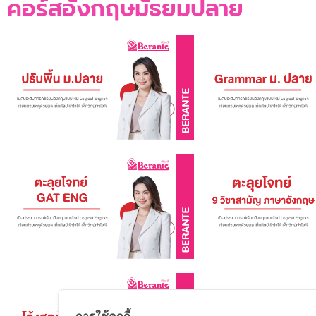
คอร์สอังกฤษมัธยมปลาย